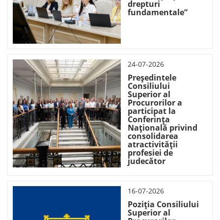
drepturi
fundamentale”
24-07-2026
Președintele
Consiliului
Superior al
Procurorilor a
participat la
Conferința
Națională privind
consolidarea
atractivității
profesiei de
judecător
16-07-2026
Poziția Consiliului
Superior al