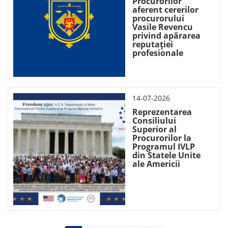
Procurorilor
aferent cererilor
procurorului
Vasile Revencu
privind apărarea
reputației
profesionale
14-07-2026
Reprezentarea
Consiliului
Superior al
Procurorilor la
Programul IVLP
din Statele Unite
ale Americii
Paginare