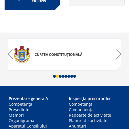
VETTING
CURTEA CONSTITUȚIONALĂ
Main
navigation
Prezentare generală
Inspecția procurorilor
Competența
Competenţa
Președinte
Componența
Membri
Rapoarte de activitate
Organigrama
Planuri de activitate
Aparatul Consiliului
Anunțuri