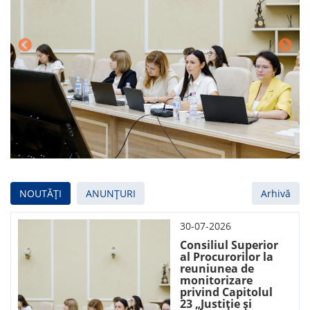
NOUTĂȚI
ANUNȚURI
Arhivă
30-07-2026
Consiliul Superior
al Procurorilor la
reuniunea de
monitorizare
privind Capitolul
23 „Justiție și