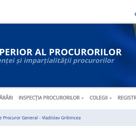
UPERIOR AL PROCURORILOR
ței și imparțialității procurorilor
ĂRÂRI
INSPECȚIA PROCURORILOR
COLEGII
REGIST
e Procuror General - Vladislav Gribincea