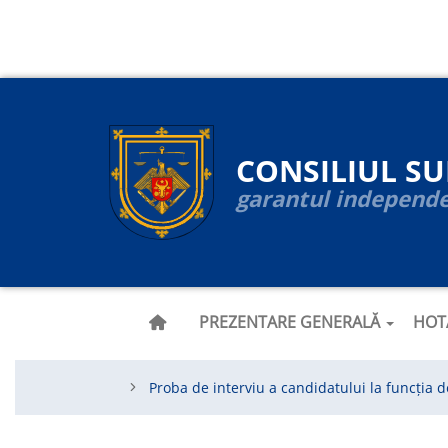
Navigare
Skip
to
principală
main
content
CONSILIUL S
garantul independen
PREZENTARE GENERALĂ
HOT
Proba de interviu a candidatului la funcția d