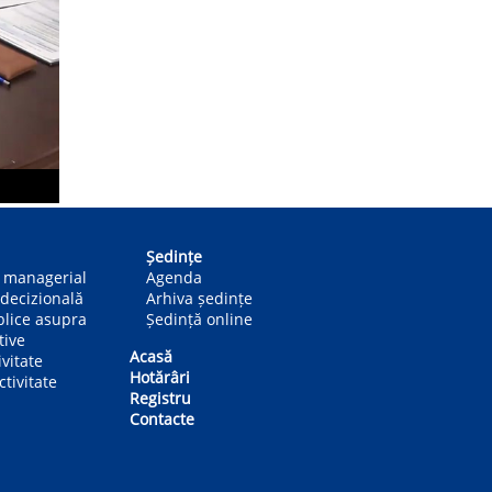
Ședințe
n managerial
Agenda
decizională
Arhiva ședințe
blice asupra
Ședință online
tive
Acasă
ivitate
Hotărâri
tivitate
Registru
Contacte