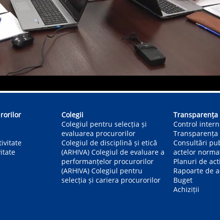
rorilor
Colegii
Transparența
Colegiul pentru selecția și
Control inter
evaluarea procurorilor
Transparența 
ivitate
Colegiul de disciplină și etică
Consultări pu
itate
(ARHIVA) Colegiul de evaluare a
actelor norma
performanțelor procurorilor
Planuri de act
(ARHIVA) Colegiul pentru
Rapoarte de ac
selecția și cariera procurorilor
Buget
Achiziții