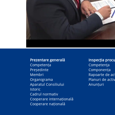
Main
navigation
Prezentare generală
Inspecția procu
Competența
Competenţa
Președinte
Componența
Membri
Rapoarte de act
Organigrama
Planuri de activ
Aparatul Consiliului
Anunțuri
Istoric
Cadrul normativ
Cooperare internațională
Cooperare națională