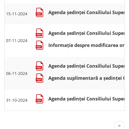
Agenda ședinței Consiliului Superio
15-11-2024
Agenda ședinței Consiliului Superio
07-11-2024
Informație despre modificarea orei 
Agenda ședinței Consiliului Superio
06-11-2024
Agenda suplimentară a ședinței Con
Agenda ședinței Consiliului Superio
31-10-2024
Pagination
Next
››