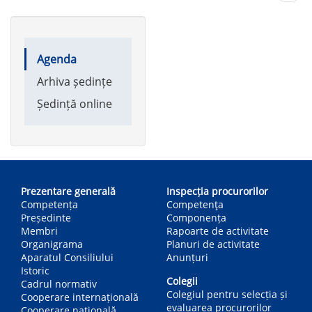
page
Main
Agenda
navigation
Arhiva ședințe
Ședință online
Main
navigation
Prezentare generală
Inspecția procurorilor
Competența
Competenţa
Președinte
Componența
Membri
Rapoarte de activitate
Organigrama
Planuri de activitate
Aparatul Consiliului
Anunțuri
Istoric
Colegii
Cadrul normativ
Colegiul pentru selecția și
Cooperare internațională
evaluarea procurorilor
Cooperare națională