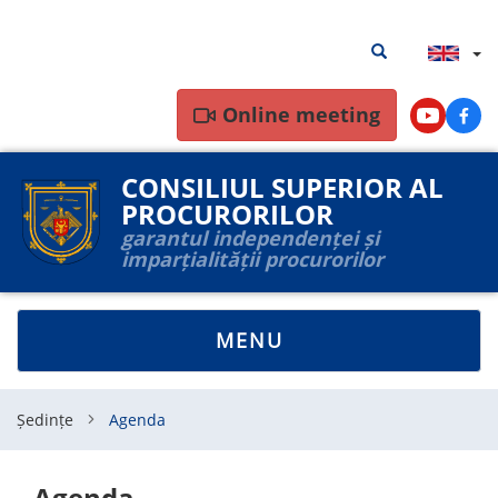
Skip
Search
Search results
to
results
main
content
Online meeting
Youtube
Face
CONSILIUL SUPERIOR AL
PROCURORILOR
garantul independenței și
imparțialității procurorilor
TOGGLE
MENU
NAVIGATION
Ședințe
Agenda
Agenda