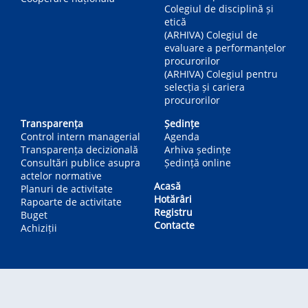
Colegiul de disciplină și
etică
(ARHIVA) Colegiul de
evaluare a performanțelor
procurorilor
(ARHIVA) Colegiul pentru
selecția și cariera
procurorilor
Transparența
Ședințe
Control intern managerial
Agenda
Transparența decizională
Arhiva ședințe
Consultări publice asupra
Ședință online
actelor normative
Acasă
Planuri de activitate
Hotărâri
Rapoarte de activitate
Registru
Buget
Contacte
Achiziții