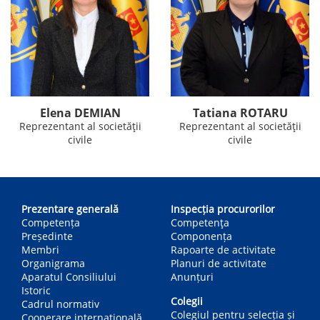
Elena DEMIAN
Tatiana ROTARU
Reprezentant al societății
Reprezentant al societății
civile
civile
Main
navigation
Prezentare generală
Inspecția procurorilor
Competența
Competenţa
Președinte
Componența
Membri
Rapoarte de activitate
Organigrama
Planuri de activitate
Aparatul Consiliului
Anunțuri
Istoric
Colegii
Cadrul normativ
Colegiul pentru selecția și
Cooperare internațională