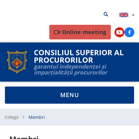
Skip
Search
Search results
to
results
main
content
Online meeting
Youtube
Face
CONSILIUL SUPERIOR AL
PROCURORILOR
garantul independenței și
imparțialității procurorilor
TOGGLE
MENU
NAVIGATION
Colegii
Membri
Membri