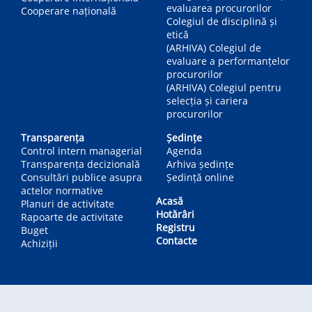
evaluarea procurorilor
Cooperare națională
Colegiul de disciplină și
etică
(ARHIVA) Colegiul de
evaluare a performanțelor
procurorilor
(ARHIVA) Colegiul pentru
selecția și cariera
procurorilor
Transparența
Ședințe
Control intern managerial
Agenda
Transparența decizională
Arhiva ședințe
Consultări publice asupra
Ședință online
actelor normative
Acasă
Planuri de activitate
Hotărâri
Rapoarte de activitate
Registru
Buget
Contacte
Achiziții