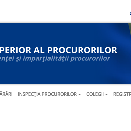
UPERIOR AL PROCURORILOR
ței și imparțialității procurorilor
ĂRÂRI
INSPECȚIA PROCURORILOR
COLEGII
REGIST