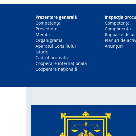
Main
navigation
Prezentare generală
Inspecția procu
Competența
Competenţa
Președinte
Componența
Membri
Rapoarte de act
Organigrama
Planuri de activ
Aparatul Consiliului
Anunțuri
Istoric
Cadrul normativ
Cooperare internațională
Cooperare națională