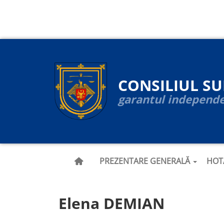
Navigare
Mergi
la
principală
conţinutul
principal
CONSILIUL S
garantul independen
PREZENTARE GENERALĂ
HOT
Elena DEMIAN