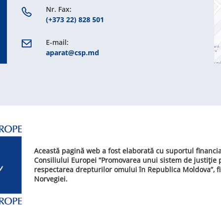
Nr. Fax:
(+373 22) 828 501
E-mail:
aparat@csp.md
Această pagină web a fost elaborată cu suportul financi
Consiliului Europei ”Promovarea unui sistem de justiție
respectarea drepturilor omului în Republica Moldova”, f
Norvegiei.