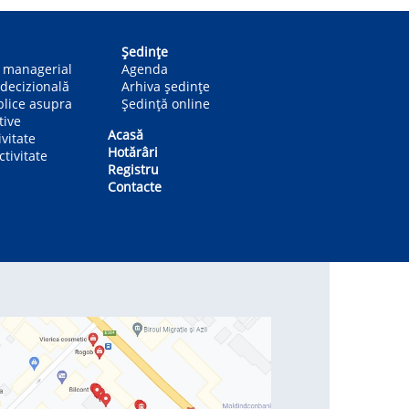
Ședințe
n managerial
Agenda
decizională
Arhiva ședințe
blice asupra
Ședință online
tive
Acasă
ivitate
Hotărâri
tivitate
Registru
Contacte