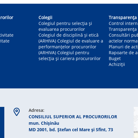
rorilor
Colegii
Transparența
Colegiul pentru selecția și
Control inter
evaluarea procurorilor
Transparența 
ivitate
Colegiul de disciplină și etică
Consultări pu
itate
(ARHIVA) Colegiul de evaluare a
actelor norma
performanțelor procurorilor
Planuri de act
(ARHIVA) Colegiul pentru
Rapoarte de ac
selecția și cariera procurorilor
Buget
Achiziții
Adresa:
CONSILIUL SUPERIOR AL PROCURORILOR
mun. Chişinău
MD 2001, bd. Ștefan cel Mare şi Sfînt, 73