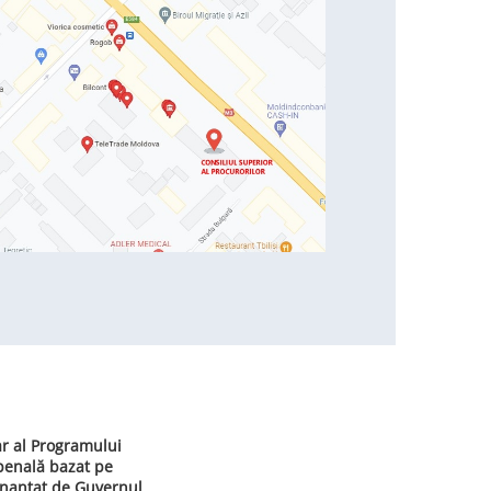
ar al Programului
 penală bazat pe
inanțat de Guvernul