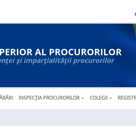
UPERIOR AL PROCURORILOR
ței și imparțialității procurorilor
ĂRÂRI
INSPECȚIA PROCURORILOR
COLEGII
REGIST