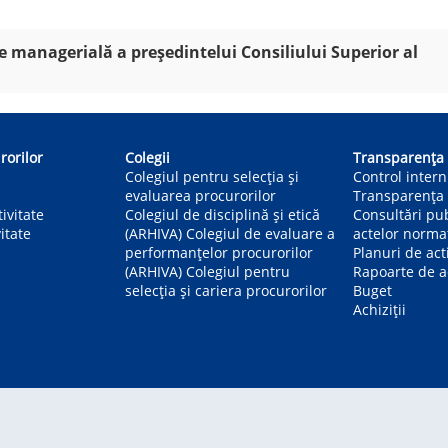
 managerială a președintelui Consiliului Superior al
rorilor
Colegii
Transparența
Colegiul pentru selecția și
Control inter
evaluarea procurorilor
Transparența 
ivitate
Colegiul de disciplină și etică
Consultări pu
itate
(ARHIVA) Colegiul de evaluare a
actelor norma
performanțelor procurorilor
Planuri de act
(ARHIVA) Colegiul pentru
Rapoarte de ac
selecția și cariera procurorilor
Buget
Achiziții