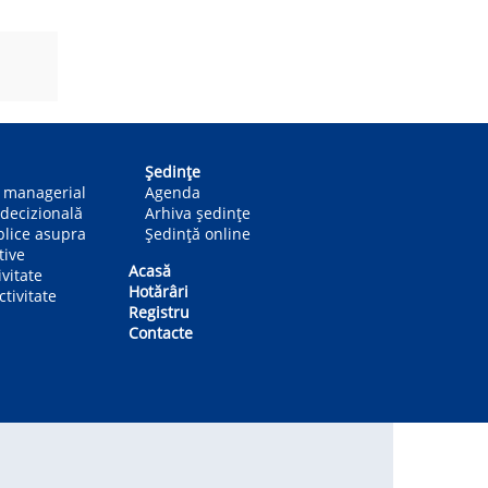
Ședințe
n managerial
Agenda
decizională
Arhiva ședințe
blice asupra
Ședință online
tive
Acasă
ivitate
Hotărâri
tivitate
Registru
Contacte