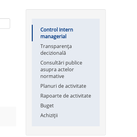
Main
Control intern
navigation
managerial
Transparența
decizională
Consultări publice
asupra actelor
normative
Planuri de activitate
Rapoarte de activitate
Buget
Achiziții