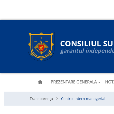
Navigare
Mergi
la
principală
conţinutul
principal
CONSILIUL S
garantul independen
PREZENTARE GENERALĂ
HOT
Transparența
Control intern managerial