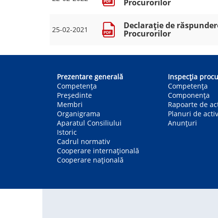
Procurorilor
Declarație de răspundere
25-02-2021
Procurorilor
Main
navigation
Prezentare generală
Inspecția procu
Competența
Competenţa
Președinte
Componența
Membri
Rapoarte de act
Organigrama
Planuri de activ
Aparatul Consiliului
Anunțuri
Istoric
Cadrul normativ
Cooperare internațională
Cooperare națională