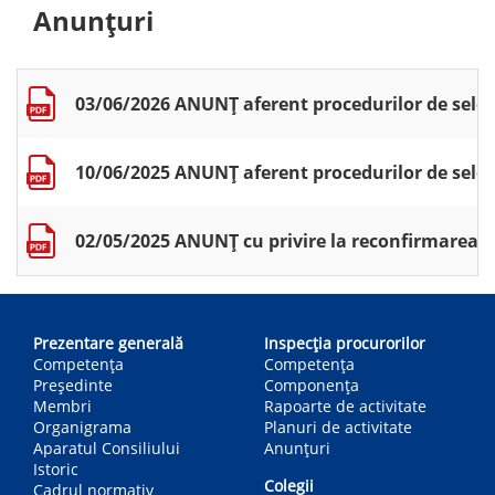
Anunțuri
03/06/2026 ANUNȚ aferent procedurilor de selecț
10/06/2025 ANUNȚ aferent procedurilor de selecți
02/05/2025 ANUNȚ cu privire la reconfirmarea c
Main
navigation
Prezentare generală
Inspecția procurorilor
Competența
Competenţa
Președinte
Componența
Membri
Rapoarte de activitate
Organigrama
Planuri de activitate
Aparatul Consiliului
Anunțuri
Istoric
Colegii
Cadrul normativ