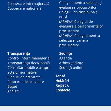
Colegiul pentru selecția și
Cooperare internațională
evaluarea procurorilor
Cooperare națională
Colegiul de disciplină și
etică
(ARHIVA) Colegiul de
evaluare a performanțelor
procurorilor
(ARHIVA) Colegiul pentru
selecția și cariera
procurorilor
Transparența
Ședințe
Control intern managerial
Agenda
Transparența decizională
Arhiva ședințe
Consultări publice asupra
Ședință online
actelor normative
Acasă
Planuri de activitate
Hotărâri
Rapoarte de activitate
Registru
Buget
Contacte
Achiziții