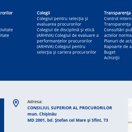
rorilor
Colegii
Transparența
Colegiul pentru selecția și
Control inter
evaluarea procurorilor
Transparența 
ivitate
Colegiul de disciplină și etică
Consultări pu
itate
(ARHIVA) Colegiul de evaluare a
actelor norma
performanțelor procurorilor
Planuri de act
(ARHIVA) Colegiul pentru
Rapoarte de ac
selecția și cariera procurorilor
Buget
Achiziții
Adresa:
CONSILIUL SUPERIOR AL PROCURORILOR
mun. Chişinău
MD 2001, bd. Ștefan cel Mare şi Sfînt, 73