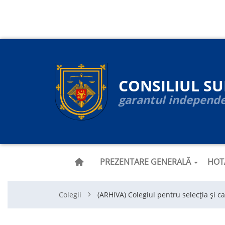
Navigare
Mergi
la
principală
conţinutul
principal
CONSILIUL S
garantul independen
PREZENTARE GENERALĂ
HOT
Colegii
(ARHIVA) Colegiul pentru selecția și ca