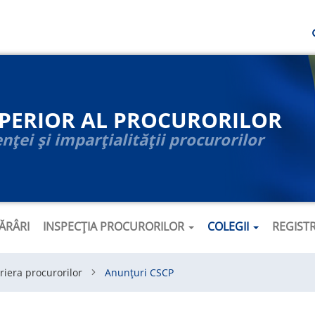
UPERIOR AL PROCURORILOR
ței și imparțialității procurorilor
ĂRÂRI
INSPECȚIA PROCURORILOR
COLEGII
REGIST
riera procurorilor
Anunțuri CSCP