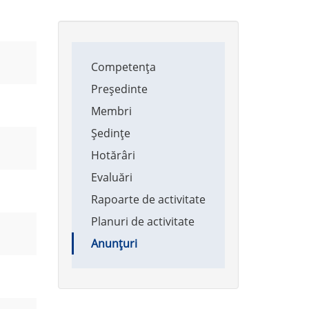
Main
Competența
navigation
Președinte
Membri
Ședințe
Hotărâri
Evaluări
Rapoarte de activitate
Planuri de activitate
Anunțuri