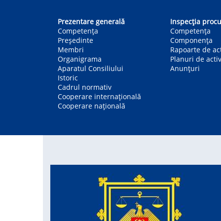
Main
navigation
Prezentare generală
Inspecția procu
Competența
Competenţa
Președinte
Componența
Membri
Rapoarte de act
Organigrama
Planuri de activ
Aparatul Consiliului
Anunțuri
Istoric
Cadrul normativ
Cooperare internațională
Cooperare națională