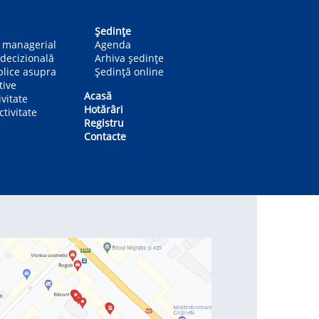
Ședințe
n managerial
Agenda
decizională
Arhiva ședințe
blice asupra
Ședință online
tive
Acasă
ivitate
Hotărâri
tivitate
Registru
Contacte