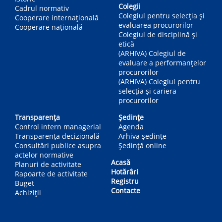
Colegii
Cadrul normativ
Colegiul pentru selecția și
Cooperare internațională
evaluarea procurorilor
Cooperare națională
Colegiul de disciplină și
etică
(ARHIVA) Colegiul de
evaluare a performanțelor
procurorilor
(ARHIVA) Colegiul pentru
selecția și cariera
procurorilor
Transparența
Ședințe
Control intern managerial
Agenda
Transparența decizională
Arhiva ședințe
Consultări publice asupra
Ședință online
actelor normative
Acasă
Planuri de activitate
Hotărâri
Rapoarte de activitate
Registru
Buget
Contacte
Achiziții