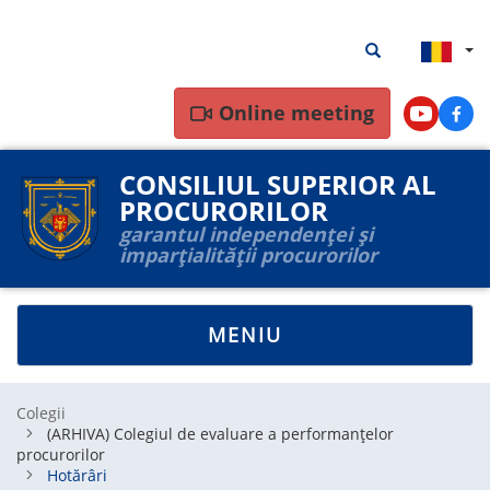
Mergi
Rezultate
Rezultate căutar
la
căutare
conţinutul
principal
Online meeting
Youtube
Face
CONSILIUL SUPERIOR AL
PROCURORILOR
garantul independenței și
imparțialității procurorilor
TOGGLE
MENIU
NAVIGATION
Colegii
(ARHIVA) Colegiul de evaluare a performanțelor
procurorilor
Hotărâri