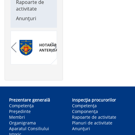
Rapoarte de
activitate
Anunțuri
HOTARÂRI
ANTERIOARE
Main
navigation
Prezentare generală
Inspecția procurorilor
Competența
Competenţa
Președinte
Componența
Membri
Rapoarte de activitate
Organigrama
Planuri de activitate
Aparatul Consiliului
Anunțuri
Istoric