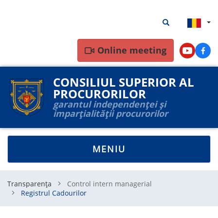
Mergi
Rezultate
Rezultate căutar
la
căutare
conţinutul
principal
Online meeting
Youtube
Face
CONSILIUL SUPERIOR AL
PROCURORILOR
garantul independenței și
imparțialității procurorilor
TOGGLE
MENIU
NAVIGATION
Transparența
Control intern managerial
Registrul Cadourilor