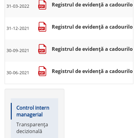
Registrul de evidență a cadourilor 
31-03-2022
Registrul de evidență a cadourilor 
31-12-2021
Registrul de evidență a cadourilor 
30-09-2021
Registrul de evidență a cadourilor 
30-06-2021
Main
Control intern
navigation
managerial
Transparența
decizională