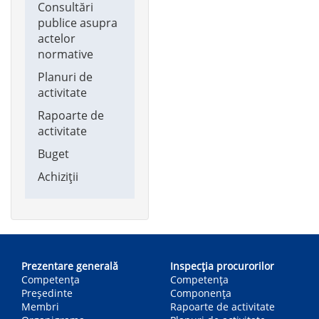
Consultări
publice asupra
actelor
normative
Planuri de
activitate
Rapoarte de
activitate
Buget
Achiziții
Main
navigation
Prezentare generală
Inspecția procurorilor
Competența
Competenţa
Președinte
Componența
Membri
Rapoarte de activitate