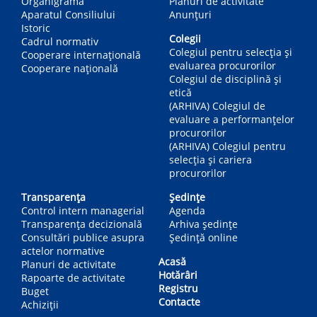
Organigrama
Planuri de activitate
Aparatul Consiliului
Anunțuri
Istoric
Colegii
Cadrul normativ
Colegiul pentru selecția și
Cooperare internațională
evaluarea procurorilor
Cooperare națională
Colegiul de disciplină și
etică
(ARHIVA) Colegiul de
evaluare a performanțelor
procurorilor
(ARHIVA) Colegiul pentru
selecția și cariera
procurorilor
Transparența
Ședințe
Control intern managerial
Agenda
Transparența decizională
Arhiva ședințe
Consultări publice asupra
Ședință online
actelor normative
Acasă
Planuri de activitate
Hotărâri
Rapoarte de activitate
Registru
Buget
Contacte
Achiziții