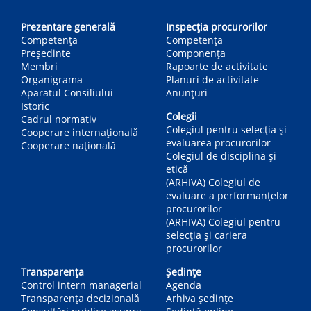
Main
navigation
Prezentare generală
Inspecția procurorilor
Competența
Competenţa
Președinte
Componența
Membri
Rapoarte de activitate
Organigrama
Planuri de activitate
Aparatul Consiliului
Anunțuri
Istoric
Colegii
Cadrul normativ
Colegiul pentru selecția și
Cooperare internațională
evaluarea procurorilor
Cooperare națională
Colegiul de disciplină și
etică
(ARHIVA) Colegiul de
evaluare a performanțelor
procurorilor
(ARHIVA) Colegiul pentru
selecția și cariera
procurorilor
Transparența
Ședințe
Control intern managerial
Agenda
Transparența decizională
Arhiva ședințe