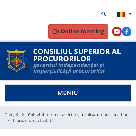
Mergi
Rezultate
Rezultate căutar
la
căutare
conţinutul
principal
Online meeting
Youtube
Face
CONSILIUL SUPERIOR AL
PROCURORILOR
garantul independenței și
imparțialității procurorilor
TOGGLE
MENIU
NAVIGATION
Colegii
Colegiul pentru selecția și evaluarea procurorilor
Planuri de activitate