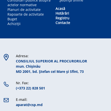
Consultări publice asupra
Ședință online
actelor normative
Acasă
Planuri de activitate
Hotărâri
Rapoarte de activitate
Registru
Buget
Contacte
Achiziții
Adresa:
CONSILIUL SUPERIOR AL PROCURORILOR
mun. Chişinău
MD 2001, bd. Ștefan cel Mare şi Sfînt, 73
Nr. Fax:
(+373 22) 828 501
E-mail:
aparat@csp.md