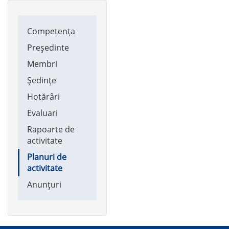
Main
Competența
navigation
Președinte
Membri
Ședințe
Hotărâri
Evaluari
Rapoarte de
activitate
Planuri de
activitate
Anunțuri