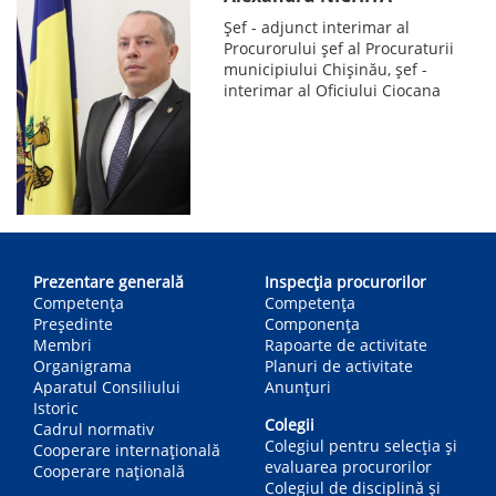
Șef - adjunct interimar al
Procurorului șef al Procuraturii
municipiului Chișinău, șef -
interimar al Oficiului Ciocana
Main
navigation
Prezentare generală
Inspecția procurorilor
Competența
Competenţa
Președinte
Componența
Membri
Rapoarte de activitate
Organigrama
Planuri de activitate
Aparatul Consiliului
Anunțuri
Istoric
Colegii
Cadrul normativ
Colegiul pentru selecția și
Cooperare internațională
evaluarea procurorilor
Cooperare națională
Colegiul de disciplină și