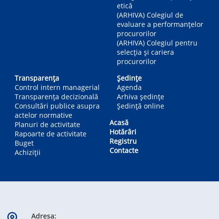
etică
(ARHIVA) Colegiul de
evaluare a performanțelor
procurorilor
(ARHIVA) Colegiul pentru
selecția și cariera
procurorilor
Transparența
Ședințe
Control intern managerial
Agenda
Transparența decizională
Arhiva ședințe
Consultări publice asupra
Ședință online
actelor normative
Acasă
Planuri de activitate
Hotărâri
Rapoarte de activitate
Registru
Buget
Contacte
Achiziții
Adresa: