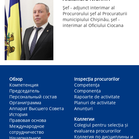
Șef - adjunct interimar al
Procurorului șef al Procuraturii
municipiului Chișinău, șef -
interimar al Oficiului Ciocana
Main
navigation
Обзор
Inspecția procurorilor
Компетенция
Competenţa
Председатель
Componența
Персональный состав
Rapoarte de activitate
Органиграмма
Planuri de activitate
Аппарат Высшего Совета
Anunțuri
История
Коллегии
Правовая основа
Colegiul pentru selecția și
Международное
evaluarea procurorilor
сотрудничество
Коллегия по дисциплины и
Национальное