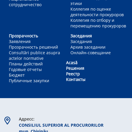
этики
сотрудничество
Коллегия по оценке
деятельности прокуроров
Коллегия по отбору и
перемещению прокуроров
Прозрачность
Заседания
Заявления
Заседания
Прозрачность решений
Архив заседании
Consultări publice asupra
Онлайн-совещание
actelor normative
Acasă
Планы действий
Решения
Годовые отчеты
Реестр
Бюджет
Контакты
Публичные закупки
Aдресс:
CONSILIUL SUPERIOR AL PROCURORILOR
mun. Chişinău