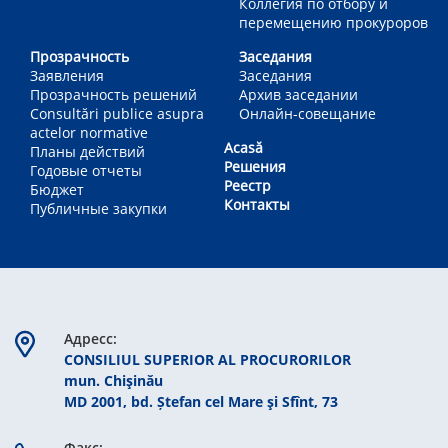
Коллегия по отбору и
перемещению прокуроров
Прозрачность
Заседания
Заявления
Заседания
Прозрачность решений
Архив заседании
Consultări publice asupra
Онлайн-совещание
actelor normative
Acasă
Планы действий
Решения
Годовые отчеты
Реестр
Бюджет
Контакты
Публичные закупки
Aдресс:
CONSILIUL SUPERIOR AL PROCURORILOR
mun. Chişinău
MD 2001, bd. Ștefan cel Mare şi Sfînt, 73
Факс: