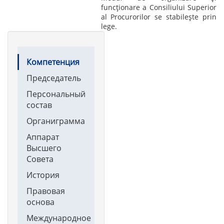
funcționare a Consiliului Superior
al Procurorilor se stabilește prin
lege.
Main
Компетенция
navigation
Председатель
Персональный
состав
Органиграмма
Аппарат
Высшего
Совета
История
Правовая
основа
Международное