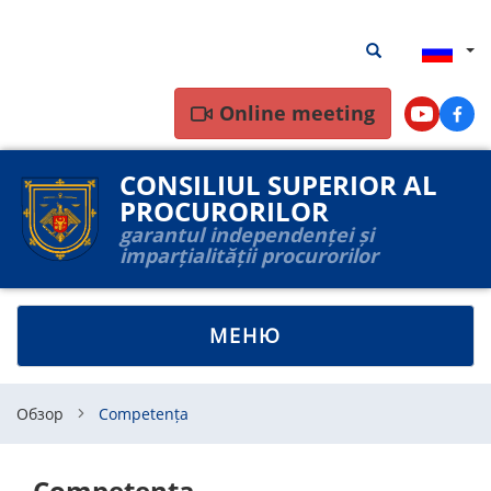
Перейти
Результаты
Результаты пои
к
поиска
основному
содержанию
Online meeting
Youtube
Face
CONSILIUL SUPERIOR AL
PROCURORILOR
garantul independenței și
imparțialității procurorilor
TOGGLE
МЕНЮ
NAVIGATION
Обзор
Competența
Competența