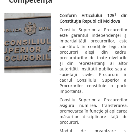
1
Conform Articolului 125
din
Constituția Republicii Moldova
Consiliul Superior al Procurorilor
este garantul independenței și
imparțialității procurorilor, este
constituit, în condițiile legii, din
procurori aleși din cadrul
procuraturilor de toate nivelurile
și din reprezentanți ai altor
autorități, instituții publice sau ai
societății civile. Procurorii în
cadrul Consiliului Superior al
Procurorilor constituie o parte
importantă.
Consiliul Superior al Procurorilor
asigură numirea, transferarea,
promovarea în funcţie şi aplicarea
măsurilor disciplinare faţă de
procurori.
Modul de organizare și