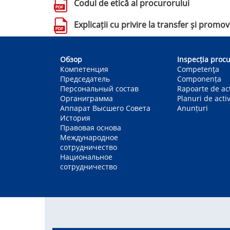
Codul de etică al procurorului
Explicații cu privire la transfer și promo
Main
navigation
Обзор
Inspecția procu
Компетенция
Competenţa
Председатель
Componența
Персональный состав
Rapoarte de act
Органиграмма
Planuri de activ
Аппарат Высшего Совета
Anunțuri
История
Правовая основа
Международное
сотрудничество
Национальное
сотрудничество