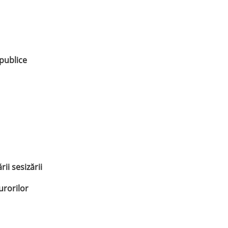
publice
ii sesizării
urorilor