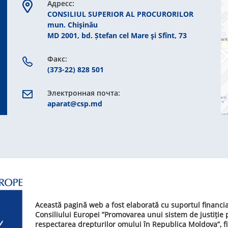
Aдресс:
CONSILIUL SUPERIOR AL PROCURORILOR
mun. Chişinău
MD 2001, bd. Ștefan cel Mare şi Sfînt, 73
Факс:
(373-22) 828 501
Электронная почта:
aparat@csp.md
Această pagină web a fost elaborată cu suportul financi
Consiliului Europei ”Promovarea unui sistem de justiție
respectarea drepturilor omului în Republica Moldova”, f