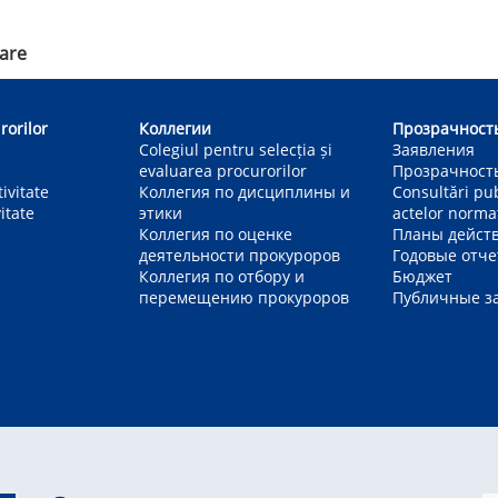
vare
rorilor
Коллегии
Прозрачност
Colegiul pentru selecția și
Заявления
evaluarea procurorilor
Прозрачност
ivitate
Коллегия по дисциплины и
Consultări pu
itate
этики
actelor norma
Коллегия по оценке
Планы дейст
деятельности прокуроров
Годовые отч
Коллегия по отбору и
Бюджет
перемещению прокуроров
Публичные з