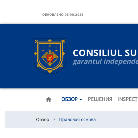
Navigare
Перейти
к
ОБНОВЛЕНО:
05.08.2026
principală
основному
содержанию
CONSILIUL S
garantul independen
ОБЗОР
РЕШЕНИЯ
INSPEC
Обзор
Правовая основа