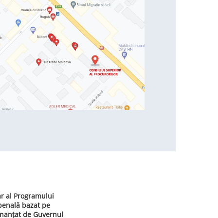
ar al Programului
 penală bazat pe
inanțat de Guvernul