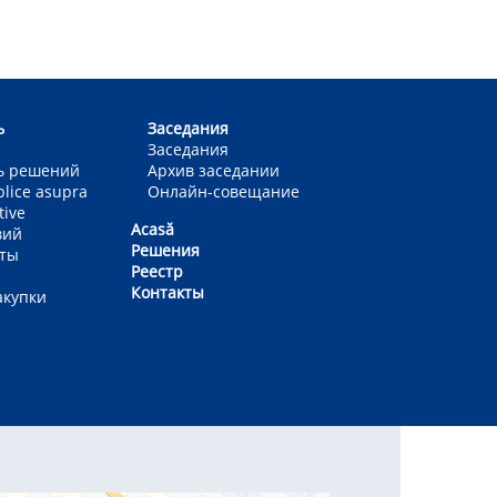
ь
Заседания
Заседания
ь решений
Архив заседании
blice asupra
Онлайн-совещание
tive
Acasă
вий
Решения
еты
Реестр
Контакты
акупки