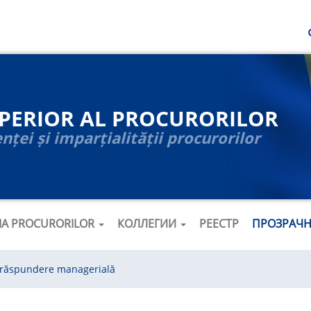
UPERIOR AL PROCURORILOR
ței și imparțialității procurorilor
ȚIA PROCURORILOR
КОЛЛЕГИИ
РЕЕСТР
ПРОЗРАЧ
 răspundere managerială