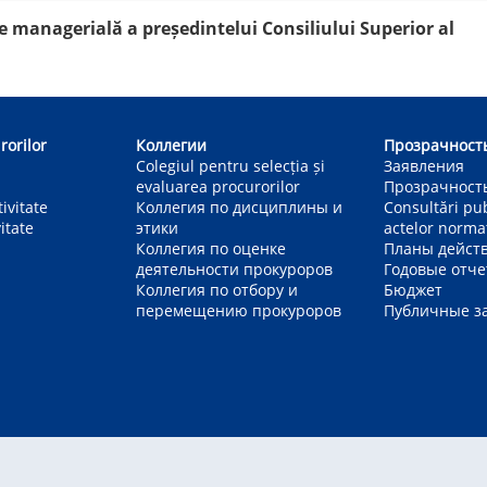
 managerială a președintelui Consiliului Superior al
rorilor
Коллегии
Прозрачност
Colegiul pentru selecția și
Заявления
evaluarea procurorilor
Прозрачност
ivitate
Коллегия по дисциплины и
Consultări pu
itate
этики
actelor norma
Коллегия по оценке
Планы дейст
деятельности прокуроров
Годовые отч
Коллегия по отбору и
Бюджет
перемещению прокуроров
Публичные з