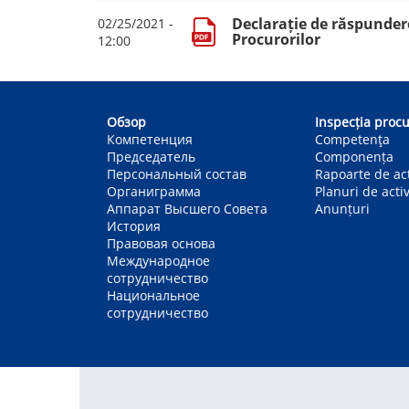
Declarație de răspundere
02/25/2021 -
Procurorilor
12:00
Main
navigation
Обзор
Inspecția procu
Компетенция
Competenţa
Председатель
Componența
Персональный состав
Rapoarte de act
Органиграмма
Planuri de activ
Аппарат Высшего Совета
Anunțuri
История
Правовая основа
Международное
сотрудничество
Национальное
сотрудничество