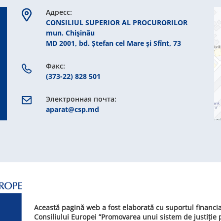
Aдресс:
CONSILIUL SUPERIOR AL PROCURORILOR
mun. Chişinău
MD 2001, bd. Ștefan cel Mare şi Sfînt, 73
Факс:
(373-22) 828 501
Электронная почта:
aparat@csp.md
Această pagină web a fost elaborată cu suportul financi
Consiliului Europei ”Promovarea unui sistem de justiție