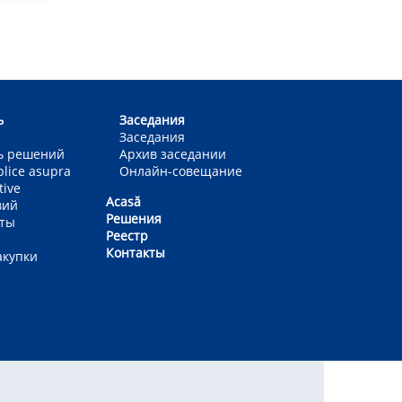
ь
Заседания
Заседания
ь решений
Архив заседании
blice asupra
Онлайн-совещание
tive
Acasă
вий
Решения
еты
Реестр
Контакты
акупки