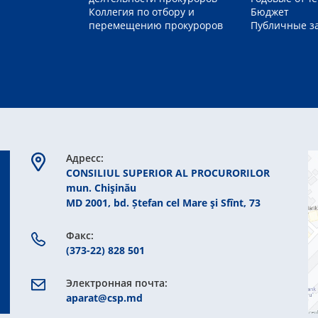
Коллегия по отбору и
Бюджет
перемещению прокуроров
Публичные з
Aдресс:
CONSILIUL SUPERIOR AL PROCURORILOR
mun. Chişinău
MD 2001, bd. Ștefan cel Mare şi Sfînt, 73
Факс:
(373-22) 828 501
Электронная почта:
aparat@csp.md