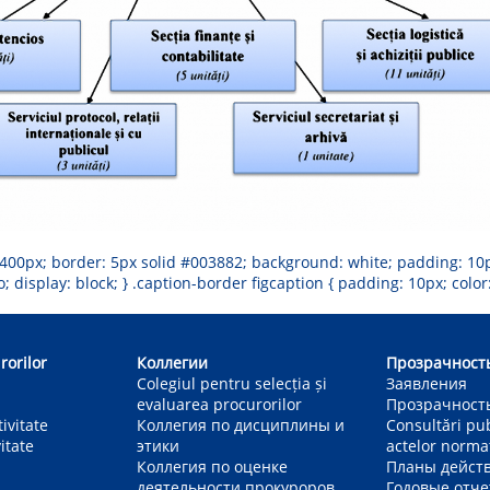
: 400px; border: 5px solid #003882; background: white; padding: 10p
 display: block; } .caption-border figcaption { padding: 10px; color
rorilor
Коллегии
Прозрачност
Colegiul pentru selecția și
Заявления
evaluarea procurorilor
Прозрачност
ivitate
Коллегия по дисциплины и
Consultări pu
itate
этики
actelor norma
Коллегия по оценке
Планы дейст
деятельности прокуроров
Годовые отч