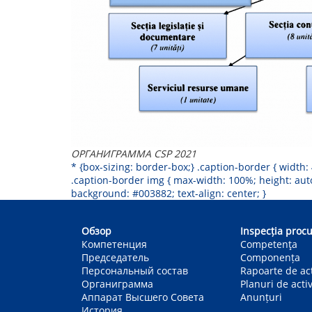
ОРГАНИГРАММА CSP 2021
* {box-sizing: border-box;} .caption-border { width
.caption-border img { max-width: 100%; height: auto;
background: #003882; text-align: center; }
Main
navigation
Обзор
Inspecția procu
Компетенция
Competenţa
Председатель
Componența
Персональный состав
Rapoarte de act
Органиграмма
Planuri de activ
Аппарат Высшего Совета
Anunțuri
История