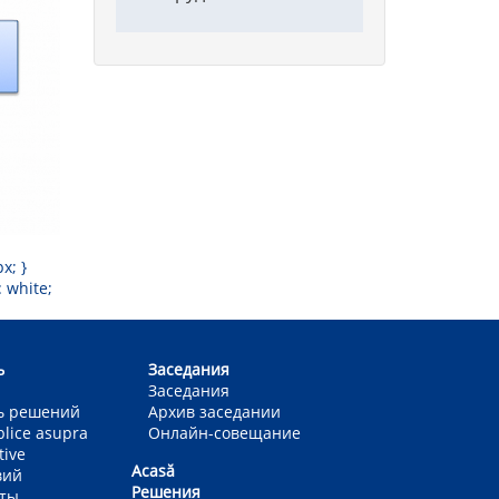
x; }
: white;
ь
Заседания
Заседания
ь решений
Архив заседании
blice asupra
Онлайн-совещание
tive
Acasă
вий
Решения
еты