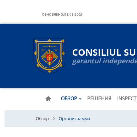
Navigare
Перейти
к
ОБНОВЛЕНО:
05.08.2026
principală
основному
содержанию
CONSILIUL S
garantul independen
ОБЗОР
РЕШЕНИЯ
INSPEC
Обзор
Органиграмма