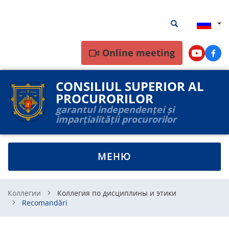
Перейти
Результаты
Результаты пои
к
поиска
основному
содержанию
Online meeting
Youtube
Face
CONSILIUL SUPERIOR AL
PROCURORILOR
garantul independenței și
imparțialității procurorilor
TOGGLE
МЕНЮ
NAVIGATION
Коллегии
Коллегия по дисциплины и этики
Recomandări