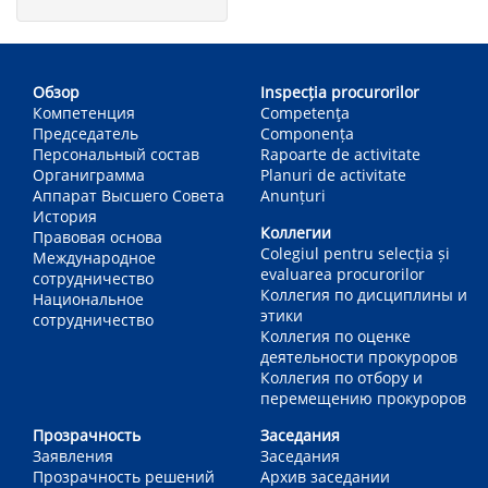
Main
navigation
Обзор
Inspecția procurorilor
Компетенция
Competenţa
Председатель
Componența
Персональный состав
Rapoarte de activitate
Органиграмма
Planuri de activitate
Аппарат Высшего Совета
Anunțuri
История
Коллегии
Правовая основа
Colegiul pentru selecția și
Международное
evaluarea procurorilor
сотрудничество
Коллегия по дисциплины и
Национальное
этики
сотрудничество
Коллегия по оценке
деятельности прокуроров
Коллегия по отбору и
перемещению прокуроров
Прозрачность
Заседания
Заявления
Заседания
Прозрачность решений
Архив заседании