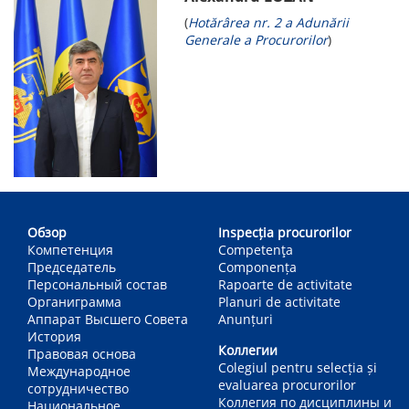
(
Hotărârea nr. 2 a Adunării
Generale a Procurorilor
)
Main
navigation
Обзор
Inspecția procurorilor
Компетенция
Competenţa
Председатель
Componența
Персональный состав
Rapoarte de activitate
Органиграмма
Planuri de activitate
Аппарат Высшего Совета
Anunțuri
История
Коллегии
Правовая основа
Colegiul pentru selecția și
Международное
evaluarea procurorilor
сотрудничество
Коллегия по дисциплины и
Национальное