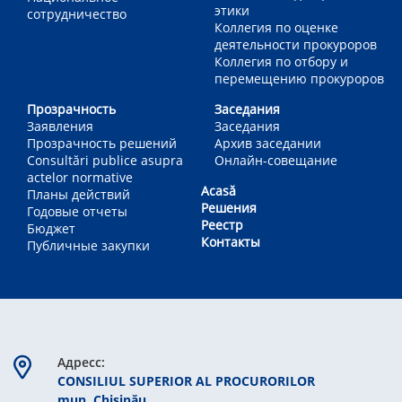
этики
сотрудничество
Коллегия по оценке
деятельности прокуроров
Коллегия по отбору и
перемещению прокуроров
Прозрачность
Заседания
Заявления
Заседания
Прозрачность решений
Архив заседании
Consultări publice asupra
Онлайн-совещание
actelor normative
Acasă
Планы действий
Решения
Годовые отчеты
Реестр
Бюджет
Контакты
Публичные закупки
Aдресс:
CONSILIUL SUPERIOR AL PROCURORILOR
mun. Chişinău