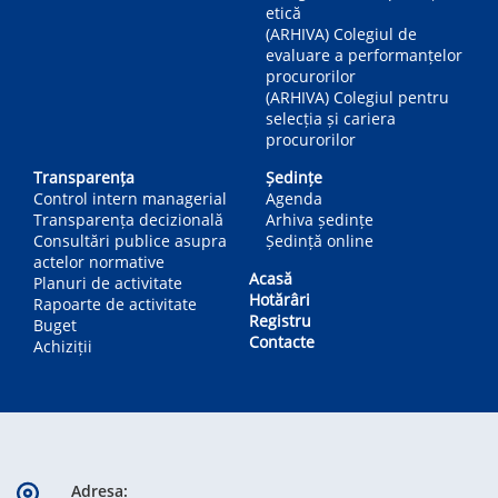
etică
(ARHIVA) Colegiul de
evaluare a performanțelor
procurorilor
(ARHIVA) Colegiul pentru
selecția și cariera
procurorilor
Transparența
Ședințe
Control intern managerial
Agenda
Transparența decizională
Arhiva ședințe
Consultări publice asupra
Ședință online
actelor normative
Acasă
Planuri de activitate
Hotărâri
Rapoarte de activitate
Registru
Buget
Contacte
Achiziții
Adresa: