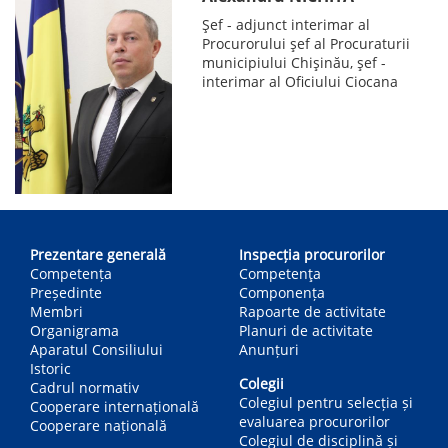
Șef - adjunct interimar al
Procurorului șef al Procuraturii
municipiului Chișinău, șef -
interimar al Oficiului Ciocana
Main
navigation
Prezentare generală
Inspecția procurorilor
Competența
Competenţa
Președinte
Componența
Membri
Rapoarte de activitate
Organigrama
Planuri de activitate
Aparatul Consiliului
Anunțuri
Istoric
Colegii
Cadrul normativ
Colegiul pentru selecția și
Cooperare internațională
evaluarea procurorilor
Cooperare națională
Colegiul de disciplină și