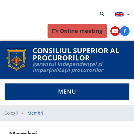
Skip
Search
Search results
to
results
main
content
Online meeting
Youtube
Face
CONSILIUL SUPERIOR AL
PROCURORILOR
garantul independenței și
imparțialității procurorilor
TOGGLE
MENU
NAVIGATION
Colegii
Membri
Membri