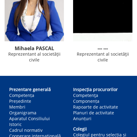
Mihaela PASCAL
--- ---
Reprezentant al societății
Reprezentant al societății
civile
civile
Main
navigation
Prezentare generală
Inspecția procurorilor
Competența
Competenţa
Președinte
Componența
Membri
Rapoarte de activitate
Organigrama
Planuri de activitate
Aparatul Consiliului
Anunțuri
Istoric
Colegii
Cadrul normativ
Colegiul pentru selecția și
Cooperare internațională