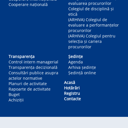
evaluarea procurorilor
Cooperare națională
Colegiul de disciplină și
etică
(ARHIVA) Colegiul de
evaluare a performanțelor
procurorilor
(ARHIVA) Colegiul pentru
selecția și cariera
procurorilor
Transparența
Ședințe
Control intern managerial
Agenda
Transparența decizională
Arhiva ședințe
Consultări publice asupra
Ședință online
actelor normative
Acasă
Planuri de activitate
Hotărâri
Rapoarte de activitate
Registru
Buget
Contacte
Achiziții