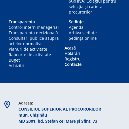
(ARHIVA) Colegiul pentru
selecția și cariera
procurorilor
Transparența
Ședințe
Control intern managerial
Agenda
Transparența decizională
Arhiva ședințe
Consultări publice asupra
Ședință online
actelor normative
Acasă
Planuri de activitate
Hotărâri
Rapoarte de activitate
Registru
Buget
Contacte
Achiziții
Adresa:
CONSILIUL SUPERIOR AL PROCURORILOR
mun. Chişinău
MD 2001, bd. Ștefan cel Mare şi Sfînt, 73