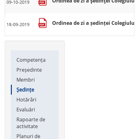
Ordinea de zi a şedinţei Colegiului 
09-10-2019
Ordinea de zi a ședinței Colegiului 
18-09-2019
Main
Competența
navigation
Președinte
Membri
Ședințe
Hotărâri
Evaluări
Rapoarte de
activitate
Planuri de