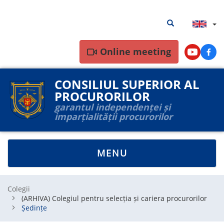
Skip
Search
Search results
to
results
main
content
Online meeting
Youtube
Face
CONSILIUL SUPERIOR AL
PROCURORILOR
garantul independenței și
imparțialității procurorilor
TOGGLE
MENU
NAVIGATION
Colegii
(ARHIVA) Colegiul pentru selecția și cariera procurorilor
Ședințe