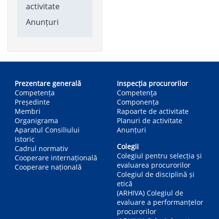
activitate
Anunțuri
Main
navigation
Prezentare generală
Inspecția procurorilor
Competența
Competenţa
Președinte
Componența
Membri
Rapoarte de activitate
Organigrama
Planuri de activitate
Aparatul Consiliului
Anunțuri
Istoric
Colegii
Cadrul normativ
Colegiul pentru selecția și
Cooperare internațională
evaluarea procurorilor
Cooperare națională
Colegiul de disciplină și
etică
(ARHIVA) Colegiul de
evaluare a performanțelor
procurorilor