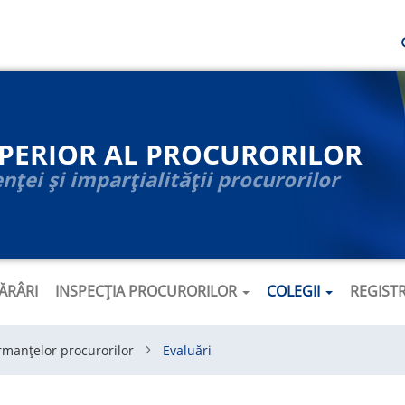
UPERIOR AL PROCURORILOR
ței și imparțialității procurorilor
ĂRÂRI
INSPECȚIA PROCURORILOR
COLEGII
REGIST
rmanțelor procurorilor
Evaluări