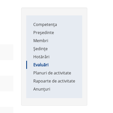
Main
Competența
navigation
Președinte
Membri
Ședințe
Hotărâri
Evaluări
Planuri de activitate
Rapoarte de activitate
Anunțuri