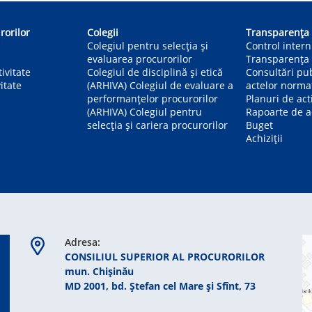
rorilor
Colegii
Transparența
Colegiul pentru selecția și
Control inter
evaluarea procurorilor
Transparența 
ivitate
Colegiul de disciplină și etică
Consultări pu
itate
(ARHIVA) Colegiul de evaluare a
actelor norma
performanțelor procurorilor
Planuri de act
(ARHIVA) Colegiul pentru
Rapoarte de ac
selecția și cariera procurorilor
Buget
Achiziții
Adresa:
CONSILIUL SUPERIOR AL PROCURORILOR
mun. Chişinău
MD 2001, bd. Ștefan cel Mare şi Sfînt, 73