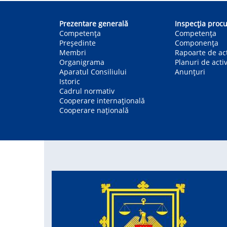
Main
navigation
Prezentare generală
Inspecția procu
Competența
Competenţa
Președinte
Componența
Membri
Rapoarte de act
Organigrama
Planuri de activ
Aparatul Consiliului
Anunțuri
Istoric
Cadrul normativ
Cooperare internațională
Cooperare națională