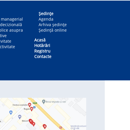
Ședințe
n managerial
Agenda
decizională
Arhiva ședințe
blice asupra
Ședință online
tive
Acasă
ivitate
Hotărâri
tivitate
Registru
Contacte