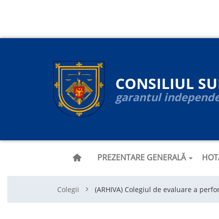
Navigare
Mergi
la
principală
conţinutul
principal
CONSILIUL S
garantul independen
PREZENTARE GENERALĂ
HOT
Colegii
(ARHIVA) Colegiul de evaluare a perfo