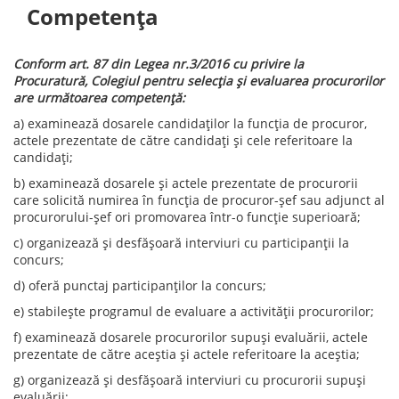
Competența
Conform art. 87 din Legea nr.3/2016 cu privire la
Procuratură, Colegiul pentru selecția și evaluarea procurorilor
are următoarea competență:
a) examinează dosarele candidaților la funcția de procuror,
actele prezentate de către candidați și cele referitoare la
candidați;
b) examinează dosarele și actele prezentate de procurorii
care solicită numirea în funcția de procuror-șef sau adjunct al
procurorului-șef ori promovarea într-o funcție superioară;
c) organizează și desfășoară interviuri cu participanții la
concurs;
d) oferă punctaj participanților la concurs;
e) stabilește programul de evaluare a activității procurorilor;
f) examinează dosarele procurorilor supuși evaluării, actele
prezentate de către aceștia și actele referitoare la aceștia;
g) organizează și desfășoară interviuri cu procurorii supuși
evaluării;