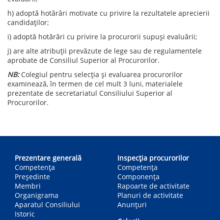
h) adoptă hotărâri motivate cu privire la rezultatele aprecierii
candidaților;
i) adoptă hotărâri cu privire la procurorii supuși evaluării;
j) are alte atribuții prevăzute de lege sau de regulamentele
aprobate de Consiliul Superior al Procurorilor.
NB:
Colegiul pentru selecția și evaluarea procurorilor
examinează, în termen de cel mult 3 luni, materialele
prezentate de secretariatul Consiliului Superior al
Procurorilor.
Main
navigation
Prezentare generală
Inspecția procurorilor
Competența
Competenţa
Președinte
Componența
Membri
Rapoarte de activitate
Organigrama
Planuri de activitate
Aparatul Consiliului
Anunțuri
Istoric