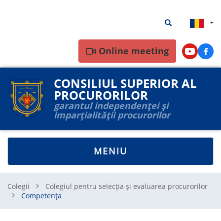
Mergi
Rezultate
Rezultate căutar
la
căutare
conţinutul
principal
Online meeting
Youtube
Face
CONSILIUL SUPERIOR AL
PROCURORILOR
garantul independenței și
imparțialității procurorilor
TOGGLE
MENIU
NAVIGATION
Colegii
Colegiul pentru selecția și evaluarea procurorilor
Competența