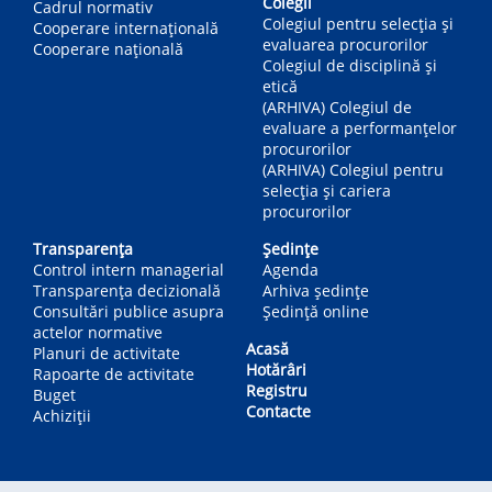
Colegii
Cadrul normativ
Colegiul pentru selecția și
Cooperare internațională
evaluarea procurorilor
Cooperare națională
Colegiul de disciplină și
etică
(ARHIVA) Colegiul de
evaluare a performanțelor
procurorilor
(ARHIVA) Colegiul pentru
selecția și cariera
procurorilor
Transparența
Ședințe
Control intern managerial
Agenda
Transparența decizională
Arhiva ședințe
Consultări publice asupra
Ședință online
actelor normative
Acasă
Planuri de activitate
Hotărâri
Rapoarte de activitate
Registru
Buget
Contacte
Achiziții