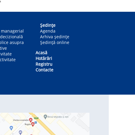
t
Ședințe
n managerial
Agenda
decizională
Arhiva ședințe
blice asupra
Ședință online
tive
Acasă
ivitate
Hotărâri
tivitate
Registru
Contacte