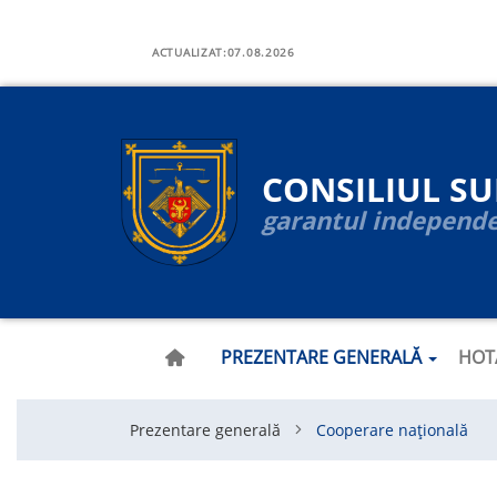
Navigare
Mergi
la
ACTUALIZAT:
07.08.2026
principală
conţinutul
principal
CONSILIUL S
garantul independen
PREZENTARE GENERALĂ
HOT
Prezentare generală
Cooperare națională