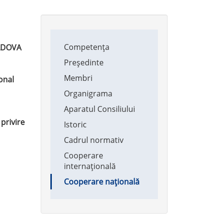
Main
Competența
navigation
LDOVA
Președinte
Membri
onal
Organigrama
Aparatul Consiliului
privire
Istoric
Cadrul normativ
Cooperare
internațională
Cooperare națională