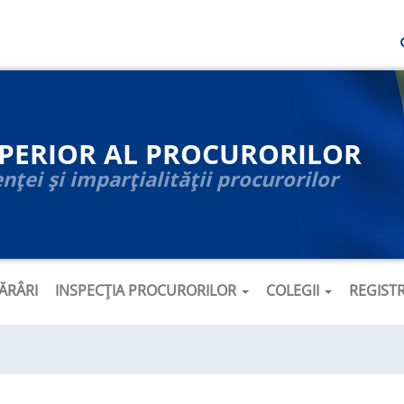
UPERIOR AL PROCURORILOR
ței și imparțialității procurorilor
ĂRÂRI
INSPECȚIA PROCURORILOR
COLEGII
REGIST