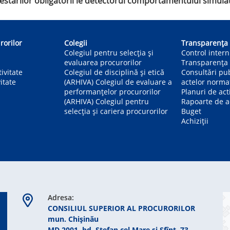
 testărilor obligatorii le detectorul comportamentului simula
rorilor
Colegii
Transparența
Colegiul pentru selecția și
Control inter
evaluarea procurorilor
Transparența 
ivitate
Colegiul de disciplină și etică
Consultări pu
itate
(ARHIVA) Colegiul de evaluare a
actelor norma
performanțelor procurorilor
Planuri de act
(ARHIVA) Colegiul pentru
Rapoarte de ac
selecția și cariera procurorilor
Buget
Achiziții
Adresa:
CONSILIUL SUPERIOR AL PROCURORILOR
mun. Chişinău
MD 2001, bd. Ștefan cel Mare şi Sfînt, 73