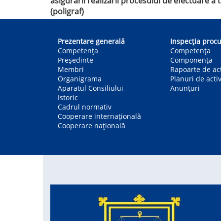
asigurării realizării procesului de efectuare a
(poligraf)
Main
navigation
Prezentare generală
Inspecția procu
Competența
Competenţa
Președinte
Componența
Membri
Rapoarte de act
Organigrama
Planuri de activ
Aparatul Consiliului
Anunțuri
Istoric
Cadrul normativ
Cooperare internațională
Cooperare națională