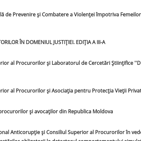
ă de Prevenire și Combatere a Violenței împotriva Femeilor 
LOR ÎN DOMENIUL JUSTIȚIEI. EDIȚIA A III-A
ior al Procurorilor și Laboratorul de Cercetări Științifice ''
ior al Procurorilor și Asociația pentru Protecția Vieții Priva
 procurorilor și avocaților din Republica Moldova
nal Anticorupție și Consiliul Superior al Procurorilor în ve