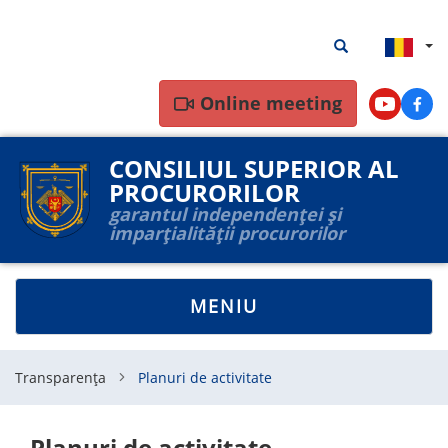
Mergi
Rezultate
Rezultate căutar
la
căutare
conţinutul
principal
Online meeting
Youtube
Face
CONSILIUL SUPERIOR AL
PROCURORILOR
garantul independenței și
imparțialității procurorilor
TOGGLE
MENIU
NAVIGATION
Transparența
Planuri de activitate
Planuri de activitate