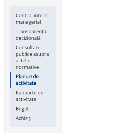
Main
Control intern
navigation
managerial
Transparența
decizională
Consultări
publice asupra
actelor
normative
Planuri de
activitate
Rapoarte de
activitate
Buget
Achiziții