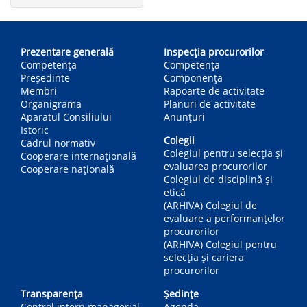
Main
navigation
Prezentare generală
Inspecția procurorilor
Competența
Competenţa
Președinte
Componența
Membri
Rapoarte de activitate
Organigrama
Planuri de activitate
Aparatul Consiliului
Anunțuri
Istoric
Colegii
Cadrul normativ
Colegiul pentru selecția și
Cooperare internațională
evaluarea procurorilor
Cooperare națională
Colegiul de disciplină și
etică
(ARHIVA) Colegiul de
evaluare a performanțelor
procurorilor
(ARHIVA) Colegiul pentru
selecția și cariera
procurorilor
Transparența
Ședințe
Control intern managerial
Agenda