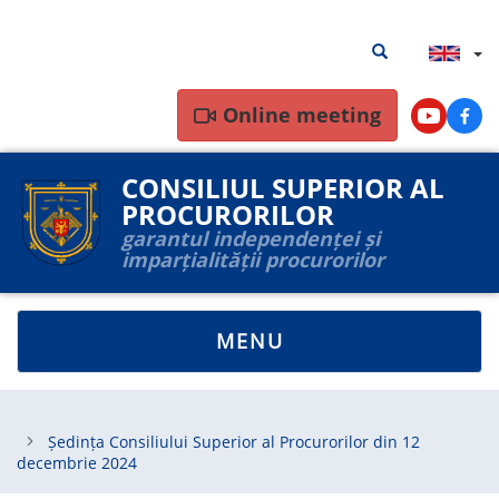
Skip
Search
Search results
to
results
main
content
Online meeting
Youtube
Face
CONSILIUL SUPERIOR AL
PROCURORILOR
garantul independenței și
imparțialității procurorilor
TOGGLE
MENU
NAVIGATION
Ședința Consiliului Superior al Procurorilor din 12
decembrie 2024