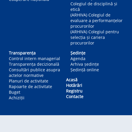
Colegiul de disciplină și
etică
(ARHIVA) Colegiul de
evaluare a performanțelor
procurorilor
(ARHIVA) Colegiul pentru
selecția și cariera
procurorilor
Transparența
Ședințe
Control intern managerial
Agenda
Transparența decizională
Arhiva ședințe
Consultări publice asupra
Ședință online
actelor normative
Acasă
Planuri de activitate
Hotărâri
Rapoarte de activitate
Registru
Buget
Contacte
Achiziții