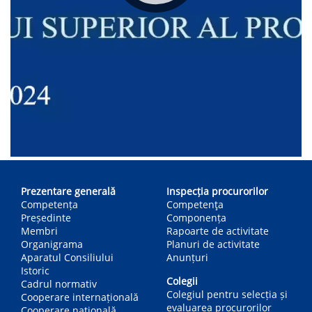
Main
navigation
Prezentare generală
Inspecția procurorilor
Competența
Competenţa
Președinte
Componența
Membri
Rapoarte de activitate
Organigrama
Planuri de activitate
Aparatul Consiliului
Anunțuri
Istoric
Colegii
Cadrul normativ
Colegiul pentru selecția și
Cooperare internațională
evaluarea procurorilor
Cooperare națională