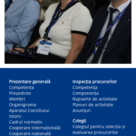
Main
navigation
Prezentare generală
Inspecția procurorilor
Competența
Competenţa
Președinte
Componența
Membri
Rapoarte de activitate
Organigrama
Planuri de activitate
Aparatul Consiliului
Anunțuri
Istoric
Colegii
Cadrul normativ
Colegiul pentru selecția și
Cooperare internațională
evaluarea procurorilor
Cooperare națională