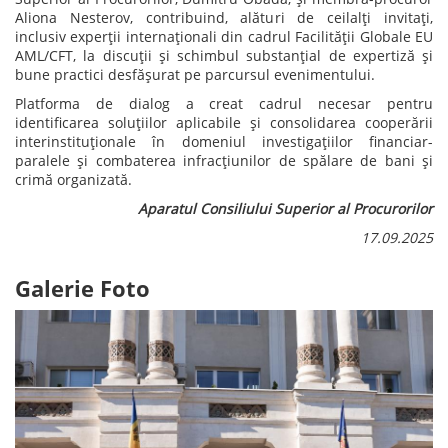
Aliona Nesterov, contribuind, alături de ceilalți invitați,
inclusiv experții internaționali din cadrul Facilității Globale EU
AML/CFT, la discuții și schimbul substanțial de expertiză și
bune practici desfășurat pe parcursul evenimentului.
Platforma de dialog a creat cadrul necesar pentru
identificarea soluțiilor aplicabile și consolidarea cooperării
interinstituționale în domeniul investigațiilor financiar-
paralele și combaterea infracțiunilor de spălare de bani și
crimă organizată.
Aparatul Consiliului Superior al Procurorilor
17.09.2025
Galerie Foto