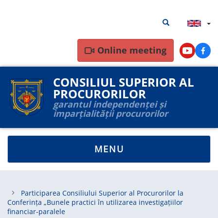
Skip
Search
Search results
to
results
main
content
Online meeting
Youtube
Face
CONSILIUL SUPERIOR AL
PROCURORILOR
garantul independenței și
imparțialității procurorilor
TOGGLE
MENU
NAVIGATION
Participarea Consiliului Superior al Procurorilor la
Conferința „Bunele practici în utilizarea investigațiilor
financiar-paralele