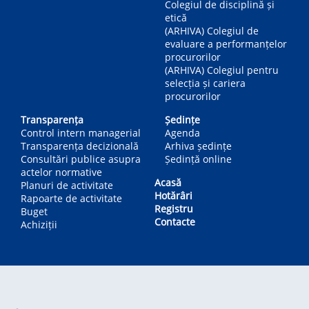
Colegiul de disciplină și
etică
(ARHIVA) Colegiul de
evaluare a performanțelor
procurorilor
(ARHIVA) Colegiul pentru
selecția și cariera
procurorilor
Transparența
Ședințe
Control intern managerial
Agenda
Transparența decizională
Arhiva ședințe
Consultări publice asupra
Ședință online
actelor normative
Acasă
Planuri de activitate
Hotărâri
Rapoarte de activitate
Registru
Buget
Contacte
Achiziții