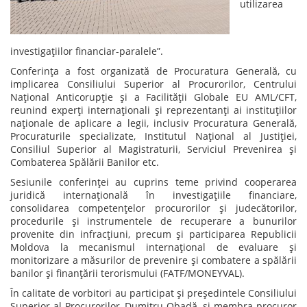
utilizarea
investigațiilor financiar-paralele”.
Conferința a fost organizată de Procuratura Generală, cu
implicarea Consiliului Superior al Procurorilor, Centrului
Național Anticorupție și a Facilității Globale EU AML/CFT,
reunind experți internaționali și reprezentanți ai instituțiilor
naționale de aplicare a legii, inclusiv Procuratura Generală,
Procuraturile specializate, Institutul Național al Justiției,
Consiliul Superior al Magistraturii, Serviciul Prevenirea și
Combaterea Spălării Banilor etc.
Sesiunile conferinței au cuprins teme privind cooperarea
juridică internațională în investigațiile financiare,
consolidarea competențelor procurorilor și judecătorilor,
procedurile și instrumentele de recuperare a bunurilor
provenite din infracțiuni, precum și participarea Republicii
Moldova la mecanismul internațional de evaluare și
monitorizare a măsurilor de prevenire și combatere a spălării
banilor și finanțării terorismului (FATF/MONEYVAL).
În calitate de vorbitori au participat și președintele Consiliului
Superior al Procurorilor, Dumitru Obadă, și membra-procuror