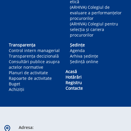
etică
(ARHIVA) Colegiul de
evaluare a performanțelor
procurorilor
(ARHIVA) Colegiul pentru
selecția și cariera
procurorilor
Transparența
Ședințe
Control intern managerial
Agenda
Transparența decizională
Arhiva ședințe
Consultări publice asupra
Ședință online
actelor normative
Acasă
Planuri de activitate
Hotărâri
Rapoarte de activitate
Registru
Buget
Contacte
Achiziții
Adresa: