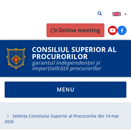
Skip
Search
Search results
to
results
main
content
Online meeting
Youtube
Face
CONSILIUL SUPERIOR AL
PROCURORILOR
garantul independenței și
imparțialității procurorilor
TOGGLE
MENU
NAVIGATION
Ședința Consiliului Superior al Procurorilor din 14 mai
2026