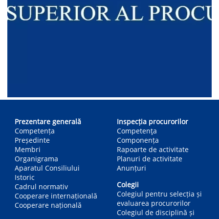
Main
navigation
Prezentare generală
Inspecția procurorilor
Competența
Competenţa
Președinte
Componența
Membri
Rapoarte de activitate
Organigrama
Planuri de activitate
Aparatul Consiliului
Anunțuri
Istoric
Colegii
Cadrul normativ
Colegiul pentru selecția și
Cooperare internațională
evaluarea procurorilor
Cooperare națională
Colegiul de disciplină și