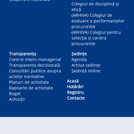
Colegiul de disciplină și
etică
(ARHIVA) Colegiul de
evaluare a performanțelor
procurorilor
(ARHIVA) Colegiul pentru
selecția și cariera
procurorilor
Transparența
Ședințe
Control intern managerial
Agenda
Transparența decizională
Arhiva ședințe
Consultări publice asupra
Ședință online
actelor normative
Acasă
Planuri de activitate
Hotărâri
Rapoarte de activitate
Registru
Buget
Contacte
Achiziții