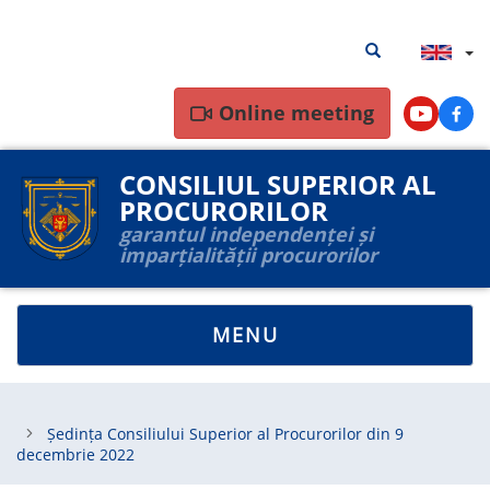
Skip
Search
Search results
to
results
main
content
Online meeting
Youtube
Face
CONSILIUL SUPERIOR AL
PROCURORILOR
garantul independenței și
imparțialității procurorilor
TOGGLE
MENU
NAVIGATION
Ședința Consiliului Superior al Procurorilor din 9
decembrie 2022