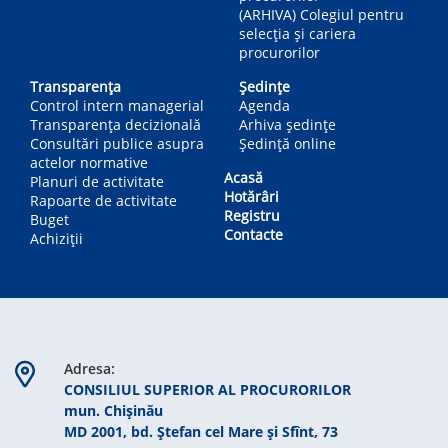
(ARHIVA) Colegiul pentru
selecția și cariera
procurorilor
Transparența
Ședințe
Control intern managerial
Agenda
Transparența decizională
Arhiva ședințe
Consultări publice asupra
Ședință online
actelor normative
Acasă
Planuri de activitate
Hotărâri
Rapoarte de activitate
Registru
Buget
Contacte
Achiziții
Adresa:
CONSILIUL SUPERIOR AL PROCURORILOR
mun. Chişinău
MD 2001, bd. Ștefan cel Mare şi Sfînt, 73