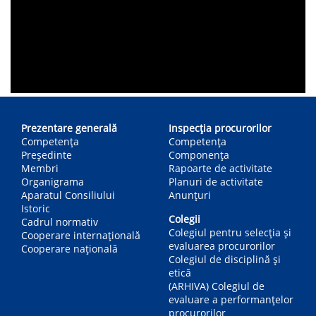
Main
navigation
Prezentare generală
Inspecția procurorilor
Competența
Competenţa
Președinte
Componența
Membri
Rapoarte de activitate
Organigrama
Planuri de activitate
Aparatul Consiliului
Anunțuri
Istoric
Colegii
Cadrul normativ
Colegiul pentru selecția și
Cooperare internațională
evaluarea procurorilor
Cooperare națională
Colegiul de disciplină și
etică
(ARHIVA) Colegiul de
evaluare a performanțelor
procurorilor