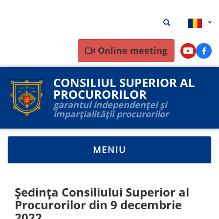
Mergi
Rezultate
Rezultate căutar
la
căutare
conţinutul
principal
Online meeting
Youtube
Face
CONSILIUL SUPERIOR AL
PROCURORILOR
garantul independenței și
imparțialității procurorilor
TOGGLE
MENIU
NAVIGATION
Ședința Consiliului Superior al
Procurorilor din 9 decembrie
2022