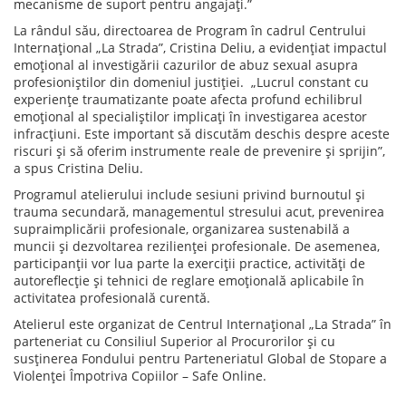
mecanisme de suport pentru angajați.”
La rândul său, directoarea de Program în cadrul Centrului
Internațional „La Strada”, Cristina Deliu, a evidențiat impactul
emoțional al investigării cazurilor de abuz sexual asupra
profesioniștilor din domeniul justiției. „Lucrul constant cu
experiențe traumatizante poate afecta profund echilibrul
emoțional al specialiștilor implicați în investigarea acestor
infracțiuni. Este important să discutăm deschis despre aceste
riscuri și să oferim instrumente reale de prevenire și sprijin”,
a spus Cristina Deliu.
Programul atelierului include sesiuni privind burnoutul și
trauma secundară, managementul stresului acut, prevenirea
supraimplicării profesionale, organizarea sustenabilă a
muncii și dezvoltarea rezilienței profesionale. De asemenea,
participanții vor lua parte la exerciții practice, activități de
autoreflecție și tehnici de reglare emoțională aplicabile în
activitatea profesională curentă.
Atelierul este organizat de Centrul Internațional „La Strada” în
parteneriat cu Consiliul Superior al Procurorilor și cu
susținerea Fondului pentru Parteneriatul Global de Stopare a
Violenței Împotriva Copiilor – Safe Online.