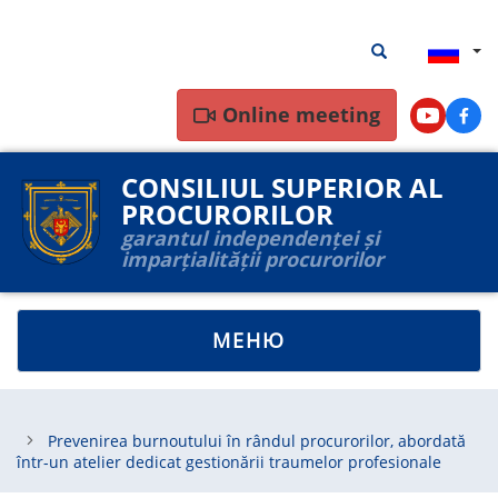
Перейти
Результаты
Результаты пои
к
поиска
основному
содержанию
Online meeting
Youtube
Face
CONSILIUL SUPERIOR AL
PROCURORILOR
garantul independenței și
imparțialității procurorilor
TOGGLE
МЕНЮ
NAVIGATION
Prevenirea burnoutului în rândul procurorilor, abordată
într-un atelier dedicat gestionării traumelor profesionale