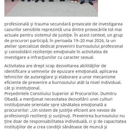
profesională și trauma secundară provocate de investigarea
cazurilor sensibile reprezintă una dintre provocările tot mai
actuale pentru sistemul de justiție. În acest context, un grup
de procurori participă, în perioada 19–20 mai 2026, la un
atelier specializat dedicat prevenirii burnoutului profesional
și consolidării rezilienței emoționale în activitatea de
investigare a infracțiunilor cu caracter sexual.
Activitatea are drept scop dezvoltarea abilităților de
identificare a semnelor de epuizare emoțională, aplicarea
tehnicilor de autoreglare și elaborare a unor mecanisme
eficiente de prevenire a burnoutului atât la nivel individual,
cât și instituțional.
Președintele Consiliului Superior al Procurorilor, Dumitru
Obadă, a menționat necesitatea dezvoltării unei culturi
instituționale orientate spre sănătatea emoțională a
procurorilor: „Un sistem de justiție eficient are nevoie de
profesioniști rezilienți și susținuți. Prevenirea burnoutului nu
ține doar de responsabilitatea individuală, ci și de capacitatea
instituțiilor de a crea condiții sănătoase de muncă și