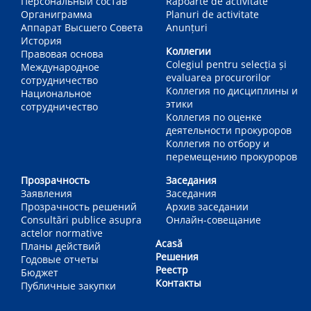
Персональный состав
Rapoarte de activitate
Органиграмма
Planuri de activitate
Аппарат Высшего Совета
Anunțuri
История
Коллегии
Правовая основа
Colegiul pentru selecția și
Международное
evaluarea procurorilor
сотрудничество
Коллегия по дисциплины и
Национальное
этики
сотрудничество
Коллегия по оценке
деятельности прокуроров
Коллегия по отбору и
перемещению прокуроров
Прозрачность
Заседания
Заявления
Заседания
Прозрачность решений
Архив заседании
Consultări publice asupra
Онлайн-совещание
actelor normative
Acasă
Планы действий
Решения
Годовые отчеты
Реестр
Бюджет
Контакты
Публичные закупки