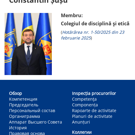
Membru:
Colegiul de disciplină și etică
(
Hotărârea nr. 1-50/2025 din 23
februarie 2025
)
Main
navigation
Обзор
Inspecția procurorilor
Компетенция
Competenţa
Председатель
Componența
Персональный состав
Rapoarte de activitate
Органиграмма
Planuri de activitate
Аппарат Высшего Совета
Anunțuri
История
Коллегии
Правовая основа