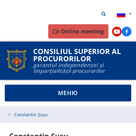
Перейти
Результаты
Результаты пои
к
поиска
основному
содержанию
Online meeting
Youtube
Face
CONSILIUL SUPERIOR AL
PROCURORILOR
garantul independenței și
imparțialității procurorilor
TOGGLE
МЕНЮ
NAVIGATION
Constantin Șușu
Constantin Șușu