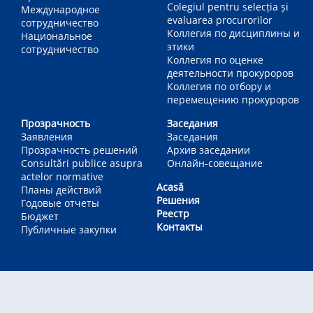
Colegiul pentru selecția și
Международное
evaluarea procurorilor
сотрудничество
Коллегия по дисциплины и
Национальное
этики
сотрудничество
Коллегия по оценке
деятельности прокуроров
Коллегия по отбору и
перемещению прокуроров
Прозрачность
Заседания
Заявления
Заседания
Прозрачность решений
Архив заседании
Consultări publice asupra
Онлайн-совещание
actelor normative
Acasă
Планы действий
Решения
Годовые отчеты
Реестр
Бюджет
Контакты
Публичные закупки