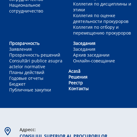
Коллегия по дисциплины и
Национальное
этики
сотрудничество
Коллегия по оценке
деятельности прокуроров
Коллегия по отбору и
перемещению прокуроров
Прозрачность
Заседания
Заявления
Заседания
Прозрачность решений
Архив заседании
Consultări publice asupra
Онлайн-совещание
actelor normative
Acasă
Планы действий
Решения
Годовые отчеты
Реестр
Бюджет
Контакты
Публичные закупки
Aдресс:
CONSILIUL SUPERIOR AL PROCURORILOR