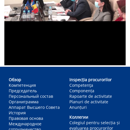
Main
navigation
Обзор
Inspecția procurorilor
Компетенция
Competenţa
Председатель
Componența
Персональный состав
Rapoarte de activitate
Органиграмма
Planuri de activitate
Аппарат Высшего Совета
Anunțuri
История
Коллегии
Правовая основа
Colegiul pentru selecția și
Международное
evaluarea procurorilor
сотрудничество