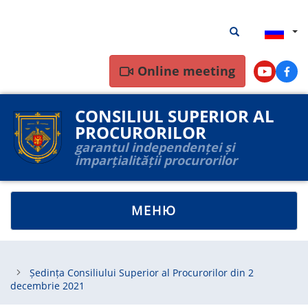
Перейти
Результаты
Результаты пои
к
поиска
основному
содержанию
Online meeting
Youtube
Face
CONSILIUL SUPERIOR AL
PROCURORILOR
garantul independenței și
imparțialității procurorilor
TOGGLE
МЕНЮ
NAVIGATION
Ședința Consiliului Superior al Procurorilor din 2
decembrie 2021