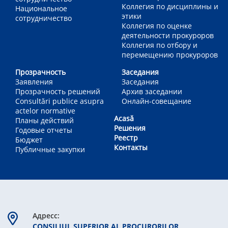
Коллегия по дисциплины и
Национальное
этики
сотрудничество
Коллегия по оценке
деятельности прокуроров
Коллегия по отбору и
перемещению прокуроров
Прозрачность
Заседания
Заявления
Заседания
Прозрачность решений
Архив заседании
Consultări publice asupra
Онлайн-совещание
actelor normative
Acasă
Планы действий
Решения
Годовые отчеты
Реестр
Бюджет
Контакты
Публичные закупки
Aдресс:
CONSILIUL SUPERIOR AL PROCURORILOR