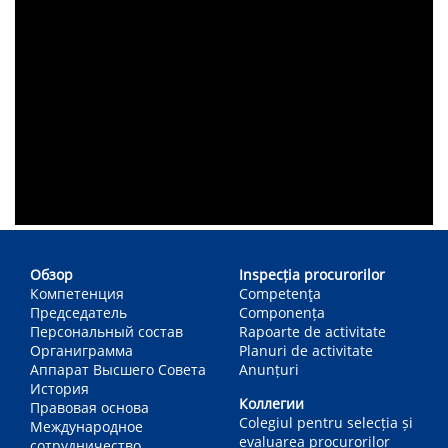
Main
navigation
Обзор
Inspecția procurorilor
Компетенция
Competenţa
Председатель
Componența
Персональный состав
Rapoarte de activitate
Органиграмма
Planuri de activitate
Аппарат Высшего Совета
Anunțuri
История
Коллегии
Правовая основа
Colegiul pentru selecția și
Международное
evaluarea procurorilor
сотрудничество