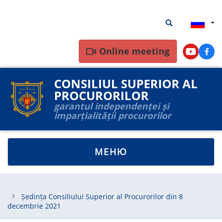
Перейти
Результаты
Результаты пои
к
поиска
основному
содержанию
Online meeting
Youtube
Face
CONSILIUL SUPERIOR AL
PROCURORILOR
garantul independenței și
imparțialității procurorilor
TOGGLE
МЕНЮ
NAVIGATION
Ședința Consiliului Superior al Procurorilor din 8
decembrie 2021