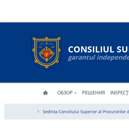
Navigare
Перейти
к
principală
основному
содержанию
CONSILIUL S
garantul independen
ОБЗОР
РЕШЕНИЯ
INSPEC
Ședința Consiliului Superior al Procurorilor