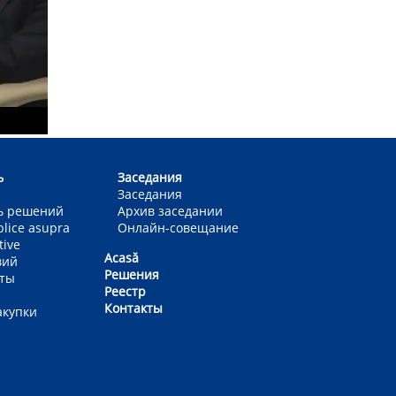
ь
Заседания
Заседания
ь решений
Архив заседании
blice asupra
Онлайн-совещание
tive
Acasă
вий
Решения
еты
Реестр
Контакты
акупки