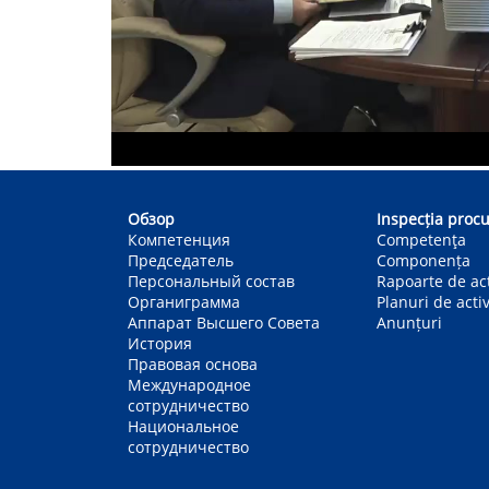
Main
navigation
Обзор
Inspecția procu
Компетенция
Competenţa
Председатель
Componența
Персональный состав
Rapoarte de act
Органиграмма
Planuri de activ
Аппарат Высшего Совета
Anunțuri
История
Правовая основа
Международное
сотрудничество
Национальное
сотрудничество