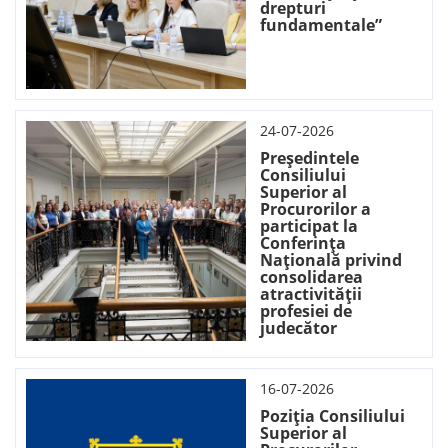
drepturi
fundamentale”
24-07-2026
Președintele
Consiliului
Superior al
Procurorilor a
participat la
Conferința
Națională privind
consolidarea
atractivității
profesiei de
judecător
16-07-2026
Poziția Consiliului
Superior al