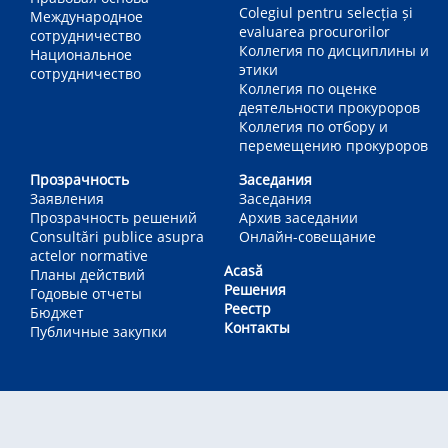
Colegiul pentru selecția și
Международное
evaluarea procurorilor
сотрудничество
Коллегия по дисциплины и
Национальное
этики
сотрудничество
Коллегия по оценке
деятельности прокуроров
Коллегия по отбору и
перемещению прокуроров
Прозрачность
Заседания
Заявления
Заседания
Прозрачность решений
Архив заседании
Consultări publice asupra
Онлайн-совещание
actelor normative
Acasă
Планы действий
Решения
Годовые отчеты
Реестр
Бюджет
Контакты
Публичные закупки