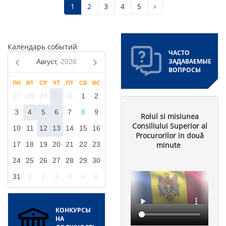
страниц
Текущая
1
Страница
2
Страница
3
Страница
4
Страница
5
Следующая
›
страница
страница
Календарь событий
ЧАСТО
ЗАДАВАЕМЫЕ
Август,
2026
ВОПРОСЫ
ПН
ВТ
СР
ЧТ
ПТ
СБ
ВС
27
28
29
30
31
1
2
3
4
5
6
7
8
9
Rolul si misiunea
Consiliului Superior al
10
11
12
13
14
15
16
Procurorilor in două
minute
17
18
19
20
21
22
23
24
25
26
27
28
29
30
31
1
2
3
4
5
6
КОНКУРСЫ
НА