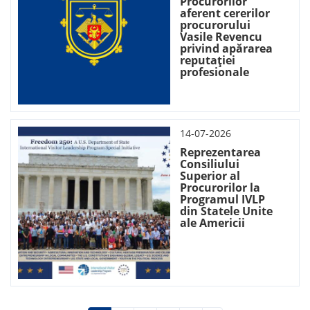
Procurorilor
aferent cererilor
procurorului
Vasile Revencu
privind apărarea
reputației
profesionale
14-07-2026
Reprezentarea
Consiliului
Superior al
Procurorilor la
Programul IVLP
din Statele Unite
ale Americii
Нумерация