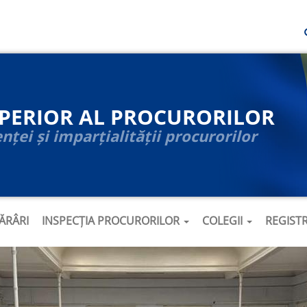
UPERIOR AL PROCURORILOR
ței și imparțialității procurorilor
ĂRÂRI
INSPECȚIA PROCURORILOR
COLEGII
REGIST