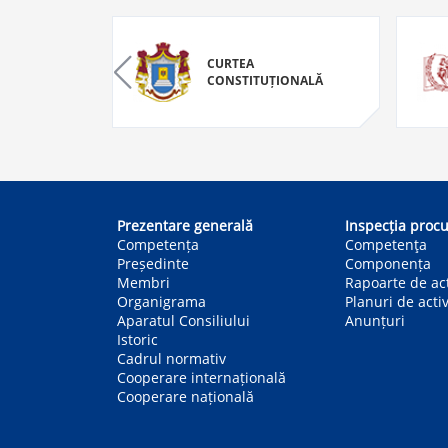
RA
CURTEA
CONSTITUȚIONALĂ
Main
navigation
Prezentare generală
Inspecția procu
Competența
Competenţa
Președinte
Componența
Membri
Rapoarte de act
Organigrama
Planuri de activ
Aparatul Consiliului
Anunțuri
Istoric
Cadrul normativ
Cooperare internațională
Cooperare națională