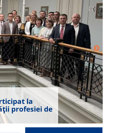
ticipat la
rerilor
nitorizare
ții profesiei de
ției
a Programul
urorilor și
e”
 Țărilor de Jos