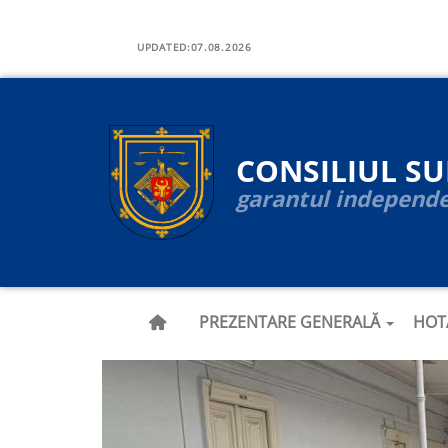
Navigare
Skip
to
UPDATED:
07.08.2026
principală
main
content
CONSILIUL S
garantul independen
PREZENTARE GENERALĂ
HOT