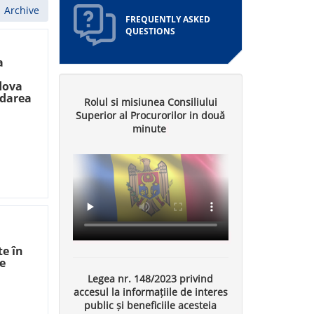
Archive
FREQUENTLY ASKED
QUESTIONS
a
ă
dova
idarea
Rolul si misiunea Consiliului
Superior al Procurorilor in două
minute
te în
e
Legea nr. 148/2023 privind
accesul la informațiile de interes
public și beneficiile acesteia