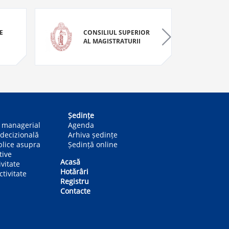
E
CONSILIUL SUPERIOR
AL MAGISTRATURII
Ședințe
n managerial
Agenda
decizională
Arhiva ședințe
blice asupra
Ședință online
tive
Acasă
ivitate
Hotărâri
tivitate
Registru
Contacte