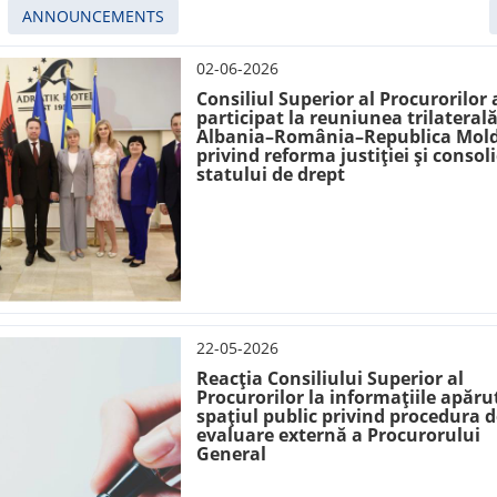
ANNOUNCEMENTS
02-06-2026
Consiliul Superior al Procurorilor 
participat la reuniunea trilateral
Albania–România–Republica Mol
privind reforma justiției și consol
statului de drept
22-05-2026
Reacția Consiliului Superior al
Procurorilor la informațiile apăru
spațiul public privind procedura d
evaluare externă a Procurorului
General