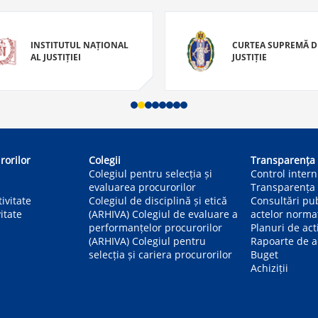
INSTITUTUL NAȚIONAL
CURTEA SUPREMĂ D
AL JUSTIȚIEI
JUSTIȚIE
rorilor
Colegii
Transparența
Colegiul pentru selecția și
Control inter
evaluarea procurorilor
Transparența 
ivitate
Colegiul de disciplină și etică
Consultări pu
itate
(ARHIVA) Colegiul de evaluare a
actelor norma
performanțelor procurorilor
Planuri de act
(ARHIVA) Colegiul pentru
Rapoarte de ac
selecția și cariera procurorilor
Buget
Achiziții