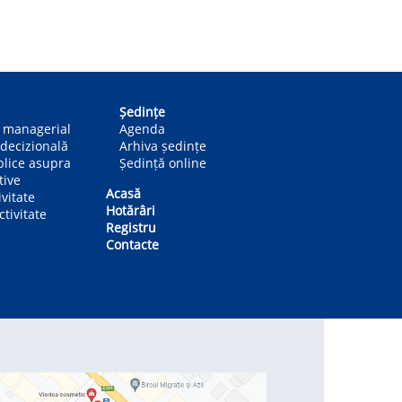
Ședințe
n managerial
Agenda
decizională
Arhiva ședințe
blice asupra
Ședință online
tive
Acasă
ivitate
Hotărâri
tivitate
Registru
Contacte