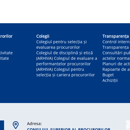
rorilor
Colegii
Transparența
Colegiul pentru selecția și
Control inter
evaluarea procurorilor
Transparența 
ivitate
Colegiul de disciplină și etică
Consultări pu
itate
(ARHIVA) Colegiul de evaluare a
actelor norma
performanțelor procurorilor
Planuri de act
(ARHIVA) Colegiul pentru
Rapoarte de ac
selecția și cariera procurorilor
Buget
Achiziții
Adresa:
CONSILIUL SUPERIOR AL PROCURORILOR