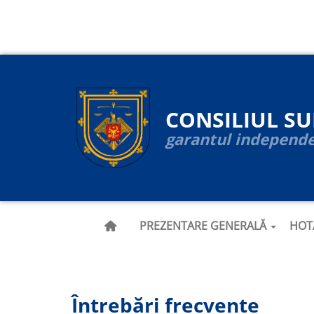
Navigare
Skip
to
principală
main
content
CONSILIUL S
garantul independen
PREZENTARE GENERALĂ
HOT
Întrebări frecvente