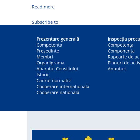
Read more
about
Întrebări
frecvente
Subscribe to
Main
navigation
Prezentare generală
Inspecția procu
Competența
Competenţa
Președinte
Componența
Membri
Rapoarte de act
Organigrama
Planuri de activ
Aparatul Consiliului
Anunțuri
Istoric
Cadrul normativ
Cooperare internațională
Cooperare națională