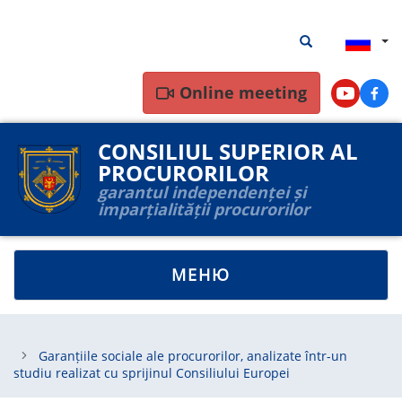
Перейти
Результаты
Результаты пои
к
поиска
основному
содержанию
Online meeting
Youtube
Face
CONSILIUL SUPERIOR AL
PROCURORILOR
garantul independenței și
imparțialității procurorilor
TOGGLE
МЕНЮ
NAVIGATION
Garanțiile sociale ale procurorilor, analizate într-un
studiu realizat cu sprijinul Consiliului Europei