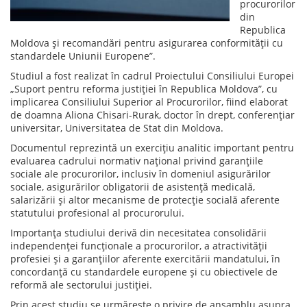
procurorilor
din
Republica
Moldova și recomandări pentru asigurarea conformității cu
standardele Uniunii Europene”.
Studiul a fost realizat în cadrul Proiectului Consiliului Europei
„Suport pentru reforma justiției în Republica Moldova”, cu
implicarea Consiliului Superior al Procurorilor, fiind elaborat
de doamna Aliona Chisari-Rurak, doctor în drept, conferențiar
universitar, Universitatea de Stat din Moldova.
Documentul reprezintă un exercițiu analitic important pentru
evaluarea cadrului normativ național privind garanțiile
sociale ale procurorilor, inclusiv în domeniul asigurărilor
sociale, asigurărilor obligatorii de asistență medicală,
salarizării și altor mecanisme de protecție socială aferente
statutului profesional al procurorului.
Importanța studiului derivă din necesitatea consolidării
independenței funcționale a procurorilor, a atractivității
profesiei și a garanțiilor aferente exercitării mandatului, în
concordanță cu standardele europene și cu obiectivele de
reformă ale sectorului justiției.
Prin acest studiu se urmărește o privire de ansamblu asupra