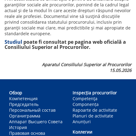
garanțiilor sociale ale procurorilor, pornind de la cadrul legal
actual și de la modul în care aceste drepturi răspund nevoilor
reale ale profesiei. Documentul vine să susțină discuțiile
privind consolidarea statutului procurorului, inclusiv prin
garanții sociale mai clare, mai predictibile și mai apropiate de
standardele europene.
Studiul
poate fi consultat pe pagina web oficială a
Consiliului Superior al Procurorilor.
Aparatul Consiliului Superior al Procurorilor
15.05.2026
Main
navigation
Обзор
Inspecția procurorilor
Компетенция
Competenţa
Председатель
Componența
Персональный состав
Rapoarte de activitate
Органиграмма
Planuri de activitate
Аппарат Высшего Совета
Anunțuri
История
Коллегии
Правовая основа