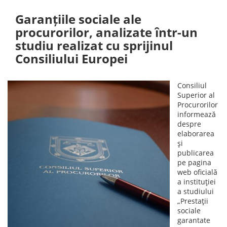
Garanțiile sociale ale
procurorilor, analizate într-un
studiu realizat cu sprijinul
Consiliului Europei
Consiliul
Superior al
Procurorilor
informează
despre
elaborarea
și
publicarea
pe pagina
web oficială
a instituției
a studiului
„Prestații
sociale
garantate