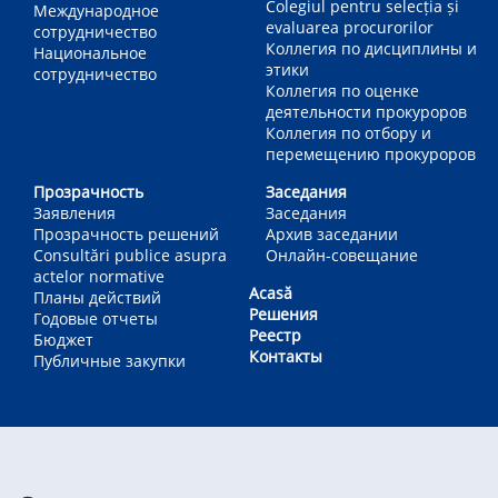
Colegiul pentru selecția și
Международное
evaluarea procurorilor
сотрудничество
Коллегия по дисциплины и
Национальное
этики
сотрудничество
Коллегия по оценке
деятельности прокуроров
Коллегия по отбору и
перемещению прокуроров
Прозрачность
Заседания
Заявления
Заседания
Прозрачность решений
Архив заседании
Consultări publice asupra
Онлайн-совещание
actelor normative
Acasă
Планы действий
Решения
Годовые отчеты
Реестр
Бюджет
Контакты
Публичные закупки