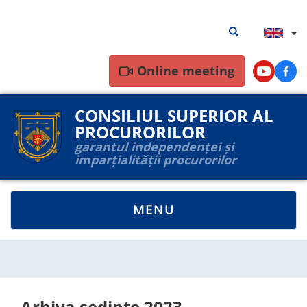
Skip
Search
Search results
to
results
main
content
Online meeting
Youtube
Face
CONSILIUL SUPERIOR AL
PROCURORILOR
garantul independenței și
imparțialității procurorilor
TOGGLE
MENU
NAVIGATION
Arhiva sedinte 2023