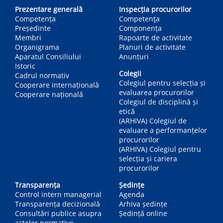
navigation
Prezentare generală
Inspecția procurorilor
Competența
Competenţa
Președinte
Componența
Membri
Rapoarte de activitate
Organigrama
Planuri de activitate
Aparatul Consiliului
Anunțuri
Istoric
Colegii
Cadrul normativ
Colegiul pentru selecția și
Cooperare internațională
evaluarea procurorilor
Cooperare națională
Colegiul de disciplină și
etică
(ARHIVA) Colegiul de
evaluare a performanțelor
procurorilor
(ARHIVA) Colegiul pentru
selecția și cariera
procurorilor
Transparența
Ședințe
Control intern managerial
Agenda
Transparența decizională
Arhiva ședințe
Consultări publice asupra
Ședință online
actelor normative