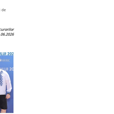
i de
curorilor
.06.2026