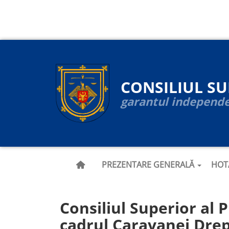
Navigare
Mergi
la
principală
conţinutul
principal
CONSILIUL S
garantul independen
PREZENTARE GENERALĂ
HOT
Consiliul Superior al Pr
cadrul Caravanei Drep