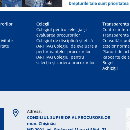
rorilor
Colegii
Transparența
Colegiul pentru selecția și
Control inter
evaluarea procurorilor
Transparența 
ivitate
Colegiul de disciplină și etică
Consultări pu
itate
(ARHIVA) Colegiul de evaluare a
actelor norma
performanțelor procurorilor
Planuri de act
(ARHIVA) Colegiul pentru
Rapoarte de ac
selecția și cariera procurorilor
Buget
Achiziții
Adresa:
CONSILIUL SUPERIOR AL PROCURORILOR
mun. Chişinău
MD 2001, bd. Ștefan cel Mare şi Sfînt, 73