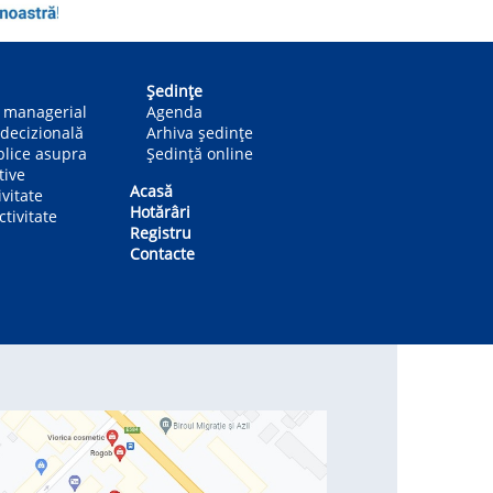
Ședințe
n managerial
Agenda
decizională
Arhiva ședințe
blice asupra
Ședință online
tive
Acasă
ivitate
Hotărâri
tivitate
Registru
Contacte