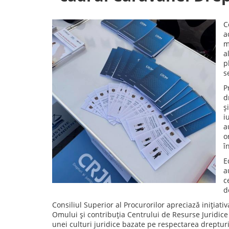
C
a
m
a
p
s
P
d
ș
i
a
o
în
E
a
c
d
Consiliul Superior al Procurorilor apreciază inițiat
Omului și contribuția Centrului de Resurse Juridice
unei culturi juridice bazate pe respectarea drepturilo