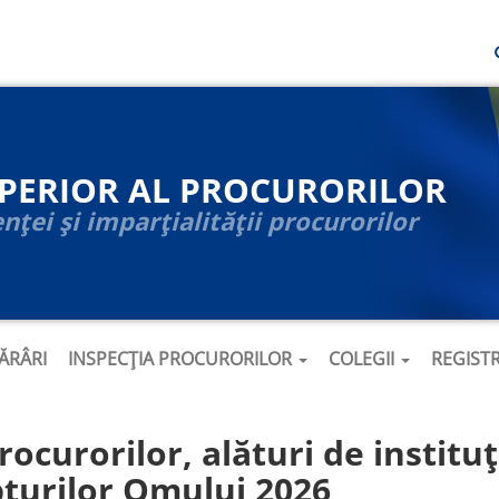
UPERIOR AL PROCURORILOR
ței și imparțialității procurorilor
ĂRÂRI
INSPECȚIA PROCURORILOR
COLEGII
REGIST
ocurorilor, alături de instituți
turilor Omului 2026