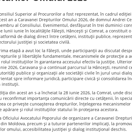
onsiliul Superior al Procurorilor a fost reprezentat, în cadrul ediției
cest an a Caravanei Drepturilor Omului 2026, de domnul Andrei Ce
embru al Consiliului. Evenimentul, desfășurat în trei duminici con
le lunii iunie în localitățile Fălești, Hâncești și Comrat, a constituit o
latformă de dialog direct între cetățeni, instituții publice, reprezent
ectorului justiției și societatea civilă.
rima etapă a avut loc la Fălești, unde participanții au discutat desp
repturile și libertățile fundamentale, mecanismele de protecție a a
i rolul instituțiilor în garantarea accesului efectiv la justiție. Ulterior
unie 2026, Caravana și-a continuat parcursul la Hâncești, reunind ce
utorități publice și organizații ale societății civile în jurul unui dialo
rientat spre informare juridică, participare civică și consolidarea în
 instituții.
diția din acest an s-a încheiat la 28 iunie 2026, la Comrat, unde disc
u reconfirmat importanța comunicării directe cu cetățenii, în specia
eea ce privește cunoașterea drepturilor, înțelegerea mecanismelor 
e apărare și rolul instituțiilor statului în protejarea acestora.
iva Oficiului Avocatului Poporului de organizare a Caravanei Drepturi
 din Moldova, precum și a tuturor partenerilor implicați, la promov
r omului, accesibilitatea justiției și dialog instituțional deschis.