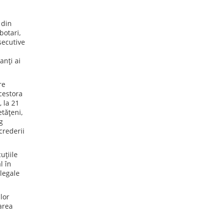
 din
botari,
secutive
anți ai
re
cestora
, la 21
tățeni,
g
crederii
uțiile
l în
legale
lor
area