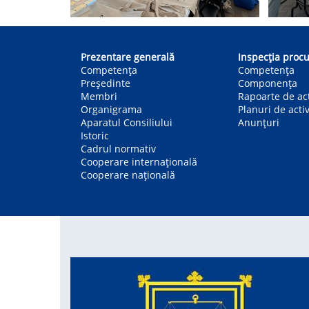
Main
navigation
Prezentare generală
Inspecția procu
Competența
Competenţa
Președinte
Componența
Membri
Rapoarte de act
Organigrama
Planuri de activ
Aparatul Consiliului
Anunțuri
Istoric
Cadrul normativ
Cooperare internațională
Cooperare națională