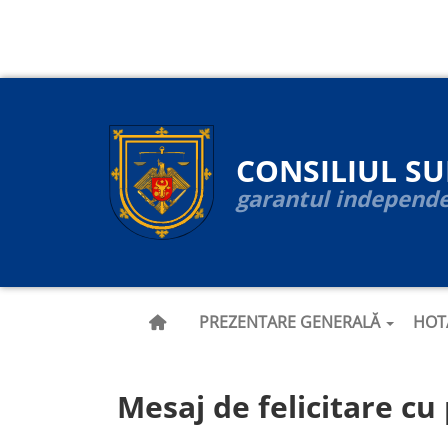
Navigare
Mergi
la
principală
conţinutul
principal
CONSILIUL S
garantul independen
PREZENTARE GENERALĂ
HOT
Mesaj de felicitare cu 