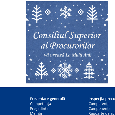
Main
navigation
Prezentare generală
Inspecția procu
Competența
Competenţa
Președinte
Componența
Membri
Rapoarte de act