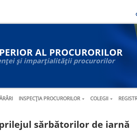
UPERIOR AL PROCURORILOR
ței și imparțialității procurorilor
ĂRÂRI
INSPECȚIA PROCURORILOR
COLEGII
REGIST
prilejul sărbătorilor de iarnă