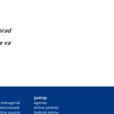
brad
e va
Ședințe
n managerial
Agenda
decizională
Arhiva ședințe
blice asupra
Ședință online