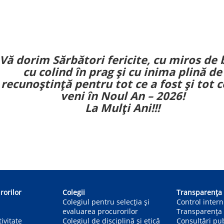
Vă dorim Sărbători fericite, cu miros de 
cu colind în prag și cu inima plină de
recunoștință pentru tot ce a fost și tot c
veni în Noul An – 2026!
La Mulți Ani!!!
rorilor
Colegii
Transparența
Colegiul pentru selecția și
Control inter
evaluarea procurorilor
Transparența 
ivitate
Colegiul de disciplină și etică
Consultări pu