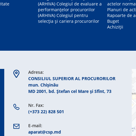
itate
(ARHIVA) Colegiul de evaluare a
actelor norma
performanțelor procurorilor
Planuri de act
(ARHIVA) Colegiul pentru
Rapoarte de ac
selecția și cariera procurorilor
Buget
Achiziții
Adresa:
CONSILIUL SUPERIOR AL PROCURORILOR
mun. Chişinău
MD 2001, bd. Ștefan cel Mare şi Sfînt, 73
Nr. Fax:
(+373 22) 828 501
E-mail:
aparat@csp.md