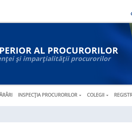
UPERIOR AL PROCURORILOR
ței și imparțialității procurorilor
ĂRÂRI
INSPECȚIA PROCURORILOR
COLEGII
REGIST