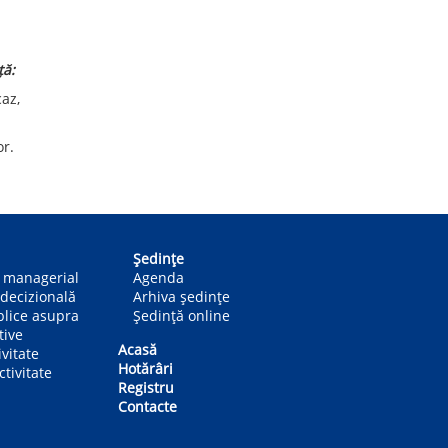
ță:
caz,
or.
Ședințe
n managerial
Agenda
decizională
Arhiva ședințe
blice asupra
Ședință online
tive
Acasă
ivitate
Hotărâri
tivitate
Registru
Contacte