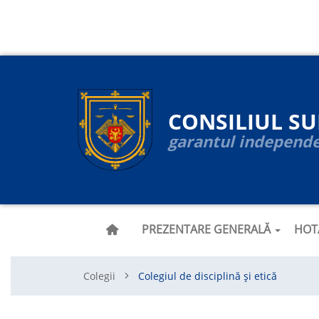
Navigare
Mergi
la
principală
conţinutul
principal
CONSILIUL S
garantul independen
PREZENTARE GENERALĂ
HOT
Colegii
Colegiul de disciplină și etică