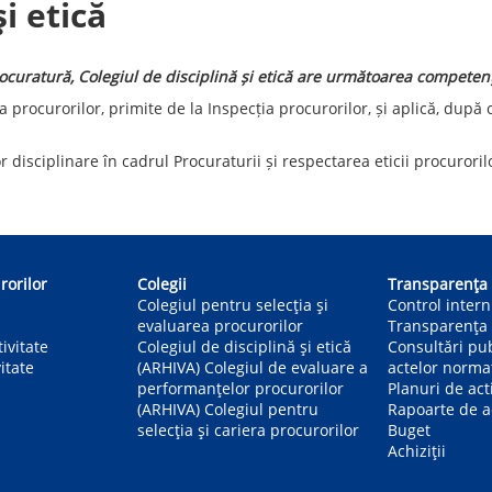
și etică
rocuratură, Colegiul de disciplină și etică are următoarea competen
 procurorilor, primite de la Inspecția procurorilor, și aplică, după 
disciplinare în cadrul Procuraturii și respectarea eticii procuroril
rorilor
Colegii
Transparența
Colegiul pentru selecția și
Control inter
evaluarea procurorilor
Transparența 
ivitate
Colegiul de disciplină și etică
Consultări pu
itate
(ARHIVA) Colegiul de evaluare a
actelor norma
performanțelor procurorilor
Planuri de act
(ARHIVA) Colegiul pentru
Rapoarte de ac
selecția și cariera procurorilor
Buget
Achiziții