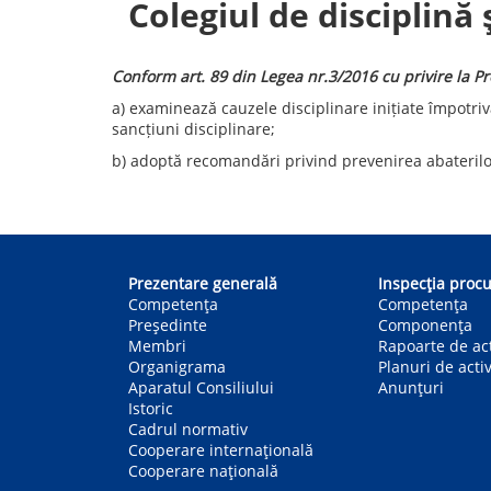
Colegiul de disciplină 
Conform art. 89 din Legea nr.3/2016 cu privire la P
a) examinează cauzele disciplinare inițiate împotriva
sancțiuni disciplinare;
b) adoptă recomandări privind prevenirea abaterilor 
Main
navigation
Prezentare generală
Inspecția procu
Competența
Competenţa
Președinte
Componența
Membri
Rapoarte de act
Organigrama
Planuri de activ
Aparatul Consiliului
Anunțuri
Istoric
Cadrul normativ
Cooperare internațională
Cooperare națională