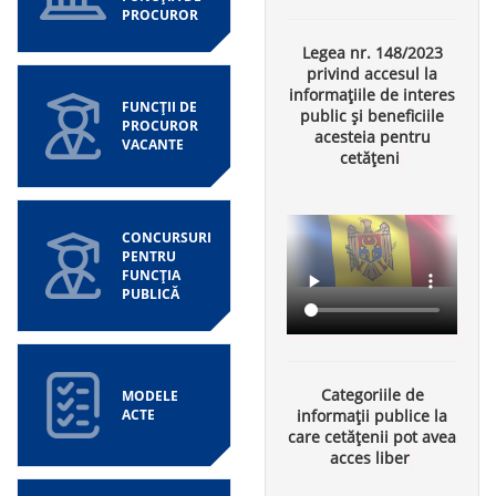
PROCUROR
Legea nr. 148/2023
privind accesul la
informațiile de interes
FUNCȚII DE
public și beneficiile
PROCUROR
acesteia pentru
VACANTE
cetățeni
CONCURSURI
PENTRU
FUNCȚIA
PUBLICĂ
Categoriile de
MODELE
ACTE
informații publice la
care cetățenii pot avea
acces liber