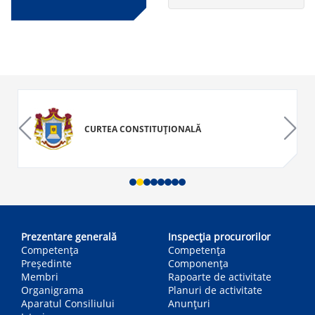
CURTEA CONSTITUȚIONALĂ
Main
navigation
Prezentare generală
Inspecția procurorilor
Competența
Competenţa
Președinte
Componența
Membri
Rapoarte de activitate
Organigrama
Planuri de activitate
Aparatul Consiliului
Anunțuri