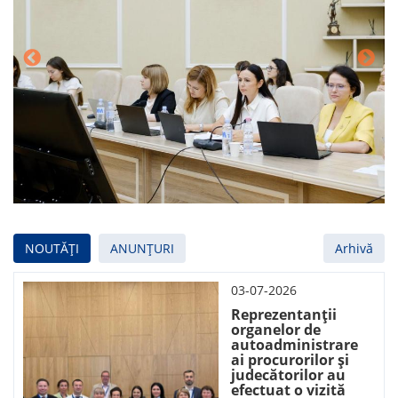
NOUTĂȚI
ANUNȚURI
Arhivă
03-07-2026
Reprezentanții
organelor de
autoadministrare
ai procurorilor și
judecătorilor au
efectuat o vizită