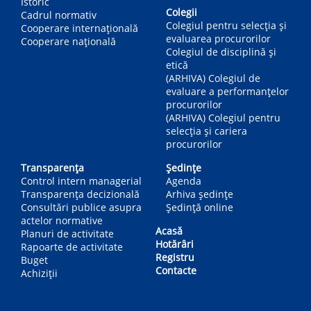
Istoric
Colegii
Cadrul normativ
Colegiul pentru selecția și
Cooperare internațională
evaluarea procurorilor
Cooperare națională
Colegiul de disciplină și
etică
(ARHIVA) Colegiul de
evaluare a performanțelor
procurorilor
(ARHIVA) Colegiul pentru
selecția și cariera
procurorilor
Transparența
Ședințe
Control intern managerial
Agenda
Transparența decizională
Arhiva ședințe
Consultări publice asupra
Ședință online
actelor normative
Acasă
Planuri de activitate
Hotărâri
Rapoarte de activitate
Registru
Buget
Contacte
Achiziții