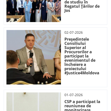
de studiu în
Regatul Țărilor de
Jos
02-07-2026
Președintele
Consiliului
Superior al
Procurorilor a
participat la
evenimentul de
încheiere a
proiectului
#Justice4Moldova
01-07-2026
CSP a participat la
reuniunea de
monitorizare