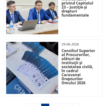
privind Capitolul
23 – Justiție și
drepturi
fundamentale
29-06-2026
Consiliul Superior
al Procurorilor,
alături de
instituții și
societatea civilă,
în cadrul
Caravanei
Drepturilor
Omului 2026
Paginare