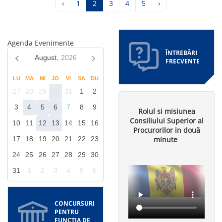
Pagina
‹
Pagina
1
Pagina
2
Pagina
3
Pagina
4
Pagina
5
Pagina
›
anterioară
curentă
următoare
Agenda Evenimente
ÎNTREBĂRI
August,
2026
FRECVENTE
LU
MA
MI
JO
VI
SA
DU
27
28
29
30
31
1
2
3
4
5
6
7
8
9
Rolul si misiunea
Consiliului Superior al
10
11
12
13
14
15
16
Procurorilor in două
minute
17
18
19
20
21
22
23
24
25
26
27
28
29
30
31
1
2
3
4
5
6
CONCURSURI
PENTRU
FUNCȚIA DE