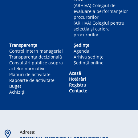
(ARHIVA) Colegiul de
evaluare a performanțelor
procurorilor
(ARHIVA) Colegiul pentru
selecția și cariera
procurorilor
Transparența
Ședințe
Control intern managerial
Agenda
Transparența decizională
Arhiva ședințe
Consultări publice asupra
Ședință online
actelor normative
Acasă
Planuri de activitate
Hotărâri
Rapoarte de activitate
Registru
Buget
Contacte
Achiziții
Adresa: