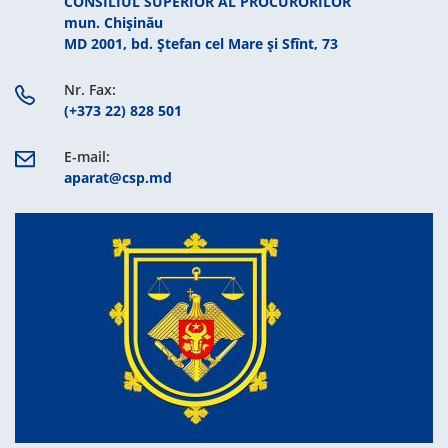
CONSILIUL SUPERIOR AL PROCURORILOR
mun. Chişinău
MD 2001, bd. Ștefan cel Mare şi Sfînt, 73
Nr. Fax:
(+373 22) 828 501
E-mail:
aparat@csp.md