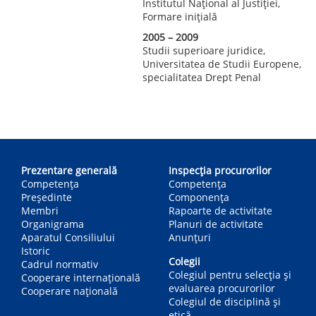
Institutul Național al Justiției,
Formare inițială
2005 – 2009
Studii superioare juridice,
Universitatea de Studii Europene,
specialitatea Drept Penal
Main
navigation
Prezentare generală
Inspecția procurorilor
Competența
Competenţa
Președinte
Componența
Membri
Rapoarte de activitate
Organigrama
Planuri de activitate
Aparatul Consiliului
Anunțuri
Istoric
Colegii
Cadrul normativ
Colegiul pentru selecția și
Cooperare internațională
evaluarea procurorilor
Cooperare națională
Colegiul de disciplină și
etică