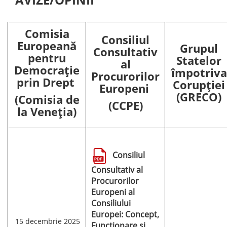
Comisia
Consiliul
Europeană
Grupul
Consultativ
pentru
Statelor
al
Democrație
împotriva
Procurorilor
prin Drept
Corupției
Europeni
(GRECO)
(Comisia de
(CCPE)
la Veneția)
Consiliul
Consultativ al
Procurorilor
Europeni al
Consiliului
Europei: Concept,
15 decembrie 2025
Funcționare și