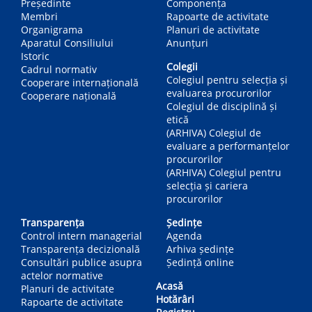
Președinte
Componența
Membri
Rapoarte de activitate
Organigrama
Planuri de activitate
Aparatul Consiliului
Anunțuri
Istoric
Colegii
Cadrul normativ
Colegiul pentru selecția și
Cooperare internațională
evaluarea procurorilor
Cooperare națională
Colegiul de disciplină și
etică
(ARHIVA) Colegiul de
evaluare a performanțelor
procurorilor
(ARHIVA) Colegiul pentru
selecția și cariera
procurorilor
Transparența
Ședințe
Control intern managerial
Agenda
Transparența decizională
Arhiva ședințe
Consultări publice asupra
Ședință online
actelor normative
Acasă
Planuri de activitate
Hotărâri
Rapoarte de activitate