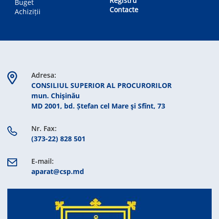
Registru
Buget
Contacte
Achiziții
Adresa:
CONSILIUL SUPERIOR AL PROCURORILOR
mun. Chişinău
MD 2001, bd. Ștefan cel Mare şi Sfînt, 73
Nr. Fax:
(373-22) 828 501
E-mail:
aparat@csp.md