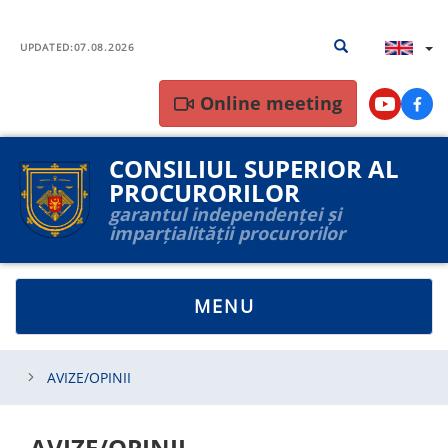
Skip
Search
Search results
to
UPDATED:
07.08.2026
results
main
content
Online meeting
Youtube
Face
CONSILIUL SUPERIOR AL
PROCURORILOR
garantul independenței și
imparțialității procurorilor
TOGGLE
MENU
NAVIGATION
AVIZE/OPINII
AVIZE/OPINII