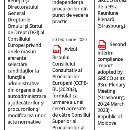
GRECO la cea
Veneția și
independența
de-a 93-a
Directoratului
procurorilor din
Reuniune
General
punct de vedere
Plenară
Drepturile
practic
(Strasbourg)
Omului și Statul
de Drept (DGI) al
Consiliului
20 februarie 2020
Second
Europei privind
Avizul
unele măsuri
interim
Biroului
aferente
compliance
Consiliului
selectării
report
Consultativ al
candidaților la
adopted by
Procurorilor
funcțiile
GRECO at its
Europeni (CCPE-
administrative
93rd Plenary
BU(2020)2),
din organele de
Meeting
formulat ca
autoadministrare
(Strasbourg,
urmare a unei
a judecătorilor și
20-24 March
cereri adresate
procurorilor și
2023) -
de către Consiliul
modificarea unor
Republic of
Superior al
acte normative
Moldova
Procurorilor al