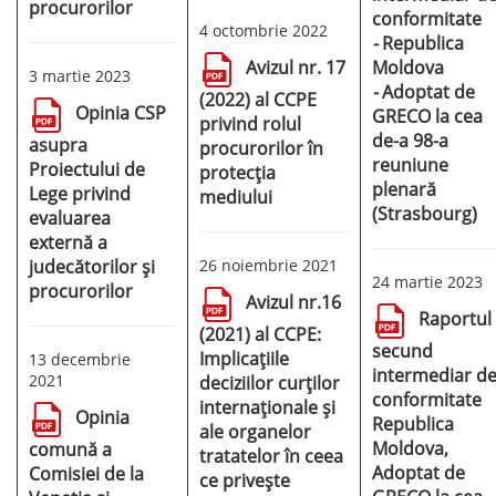
procurorilor
conformitate
4 octombrie 2022
-
Republica
Moldova
Avizul nr. 17
3 martie 2023
-
Adoptat de
(2022) al CCPE
Opinia CSP
GRECO la cea
privind rolul
de-a 98-a
asupra
procurorilor în
reuniune
Proiectului de
protecția
plenară
Lege privind
mediului
(Strasbourg)
evaluarea
externă a
judecătorilor și
26 noiembrie 2021
24 martie 2023
procurorilor
Avizul nr.16
Raportul
(2021) al CCPE:
secund
Implicațiile
13 decembrie
intermediar d
2021
deciziilor curților
conformitate
internaționale și
Opinia
Republica
ale organelor
Moldova,
comună a
tratatelor în ceea
Adoptat de
Comisiei de la
ce privește