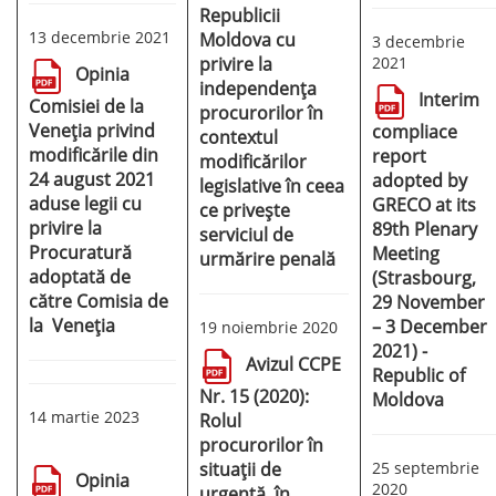
Republicii
13 decembrie 2021
Moldova cu
3 decembrie
privire la
2021
Opinia
independența
Interim
Comisiei de la
procurorilor în
Veneția privind
compliace
contextul
modificările din
report
modificărilor
24 august 2021
adopted by
legislative în ceea
aduse legii cu
GRECO at its
ce privește
privire la
89th Plenary
serviciul de
Procuratură
Meeting
urmărire penală
adoptată de
(Strasbourg,
către Comisia de
29 November
la Veneția
– 3 December
19 noiembrie 2020
2021) -
Avizul CCPE
Republic of
Nr. 15 (2020):
Moldova
14 martie 2023
Rolul
procurorilor în
situații de
25 septembrie
Opinia
2020
urgență, în