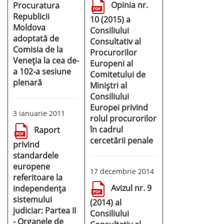
Opinia nr.
Procuratura
Republicii
10 (2015) a
Moldova
Consiliului
adoptată de
Consultativ al
Comisia de la
Procurorilor
Veneția la cea de-
Europeni al
a 102-a sesiune
Comitetului de
plenară
Miniștri al
Consiliului
Europei privind
3 ianuarie 2011
rolul procurorilor
în cadrul
Raport
cercetării penale
privind
standardele
europene
17 decembrie 2014
referitoare la
Avizul nr. 9
independența
sistemului
(2014) al
judiciar: Partea II
Consiliului
- Organele de