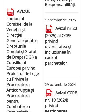
Responsabilități
AVIZUL
comun al
17 octombrie 2025
Comisiei de la
Avizul nr.20
Veneția și
Direcției
(2025) al CCPE
Generale pentru
privind
Drepturile
diversitatea și
Omului și Statul
incluziunea în
de Drept (DGI) a
cadrul
Consiliului
parchetelor
Europei privind
Proiectul de Lege
cu Privire la
Procuratura
29 octombrie 2024
Anticorupție și
Avizul CCPE
Procuratura
nr. 19 (2024)
pentru
privind
Combaterea
gestionarea