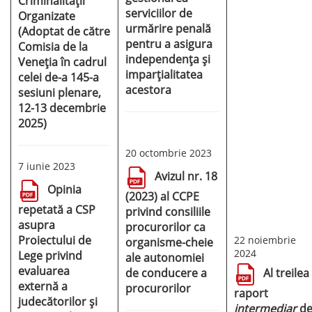
Criminalității
serviciilor de
Organizate
urmărire penală
(Adoptat de către
pentru a asigura
Comisia de la
independența și
Veneția în cadrul
imparțialitatea
celei de-a 145-a
acestora
sesiuni plenare,
12-13 decembrie
2025)
20 octombrie 2023
7 iunie 2023
Avizul nr. 18
Opinia
(2023) al CCPE
repetată a CSP
privind consiliile
asupra
procurorilor ca
Proiectului de
22 noiembrie
organisme-cheie
2024
Lege privind
ale autonomiei
evaluarea
de conducere a
Al treilea
externă a
procurorilor
raport
judecătorilor și
intermediar
d