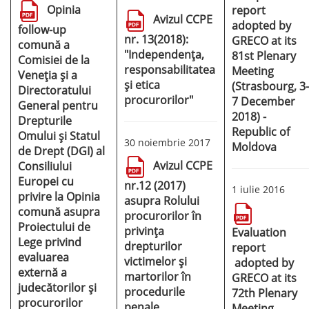
Opinia
report
Avizul CCPE
adopted by
follow-up
nr. 13(2018):
GRECO at its
comună a
"Independența,
81st Plenary
Comisiei de la
responsabilitatea
Meeting
Veneția și a
și etica
(Strasbourg, 3-
Directoratului
procurorilor"
7 December
General pentru
2018) -
Drepturile
Republic of
Omului și Statul
30 noiembrie 2017
Moldova
de Drept (DGI) al
Avizul CCPE
Consiliului
Europei cu
nr.12 (2017)
1 iulie 2016
privire la Opinia
asupra Rolului
comună asupra
procurorilor în
Proiectului de
privința
Evaluation
Lege privind
drepturilor
report
evaluarea
victimelor și
adopted by
externă a
martorilor în
GRECO at its
judecătorilor și
procedurile
72th Plenary
procurorilor
penale
Meeting