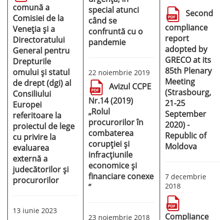
comună a
special atunci
Second
Comisiei de la
când se
compliance
Veneția și a
confruntă cu o
report
Directoratului
pandemie
adopted by
General pentru
GRECO at its
Drepturile
85th Plenary
omului și statul
22 noiembrie 2019
Meeting
de drept (dgi) al
Avizul CCPE
(Strasbourg,
Consiliului
Nr.14 (2019)
21-25
Europei
„Rolul
September
referitoare la
procurorilor în
2020) -
proiectul de lege
combaterea
Republic of
cu privire la
corupției și
Moldova
evaluarea
infracțiunile
externă a
economice și
judecătorilor și
financiare conexe
7 decembrie
procurorilor
2018
”
13 iunie 2023
Compliance
23 noiembrie 2018