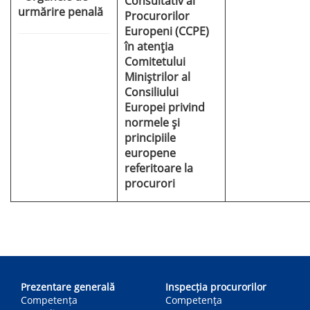
Consultativ al
urmărire penală
Procurorilor
Europeni (CCPE)
în atenția
Comitetului
Miniştrilor al
Consiliului
Europei privind
normele și
principiile
europene
referitoare la
procurori
Main
navigation
Prezentare generală
Inspecția procurorilor
Competența
Competenţa