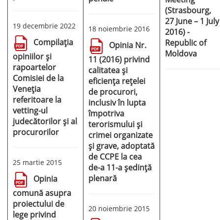
(Strasbourg,
27 June – 1 July
19 decembrie 2022
18 noiembrie 2016
2016) -
Compilația
Republic of
Opinia Nr.
Moldova
opiniilor și
11 (2016) privind
rapoartelor
calitatea și
Comisiei de la
eficiența rețelei
Veneția
de procurori,
referitoare la
inclusiv în lupta
vetting-ul
împotriva
judecătorilor și al
terorismului și
procurorilor
crimei organizate
și grave, adoptată
de CCPE la cea
25 martie 2015
de-a 11-a ședință
plenară
Opinia
comună asupra
proiectului de
20 noiembrie 2015
lege privind